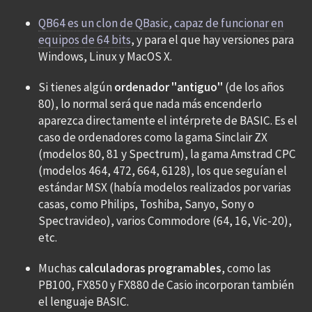
QB64 es un clon de QBasic, capaz de funcionar en
equipos de 64 bits
, y para el que hay versiones para
Windows, Linux y MacOS X.
Si tienes algún
ordenador "antiguo"
(de los años
80), lo normal será que nada más encenderlo
aparezca directamente el intérprete de BASIC. Es el
caso de ordenadores como la gama Sinclair ZX
(modelos 80, 81 y Spectrum), la gama Amstrad CPC
(modelos 464, 472, 664, 6128), los que seguían el
estándar MSX (había modelos realizados por varias
casas, como Philips, Toshiba, Sanyo, Sony o
Spectravideo), varios Commodore (64, 16, Vic-20),
etc.
Muchas
calculadoras programables
, como las
PB100, FX850 y FX880 de Casio incorporan también
el lenguaje BASIC.