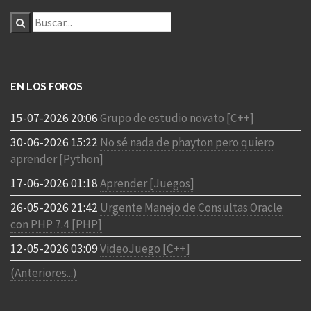
EN LOS FOROS
15-07-2026 20:06
Grupo de estudio novato [C++]
30-06-2026 15:22
No sé nada de phayton pero quiero
aprender [Python]
17-06-2026 01:18
Aprender [Juegos]
26-05-2026 21:42
Urgente Manejo de Consultas Oracle
con PHP 7.4 [PHP]
12-05-2026 03:09
VideoJuego [C++]
(Anteriores...)