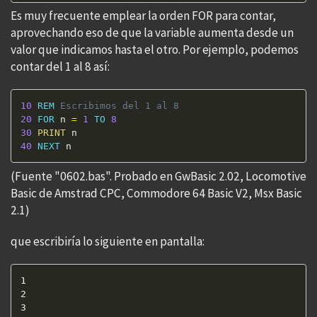
Es muy frecuente emplear la orden FOR para contar,
aprovechando eso de que la variable aumenta desde un
valor que indicamos hasta el otro. Por ejemplo, podemos
contar del 1 al 8 así:
10
REM
 Escribimos del 1 al 8 
20
FOR
 n 
=
1
TO
8
30
PRINT
40
NEXT
 n
(Fuente "0602.bas". Probado en GwBasic 2.02, Locomotive
Basic de Amstrad CPC, Commodore 64 Basic V2, Msx Basic
2.1)
que escribiría lo siguiente en pantalla:
1  

2  

3  
