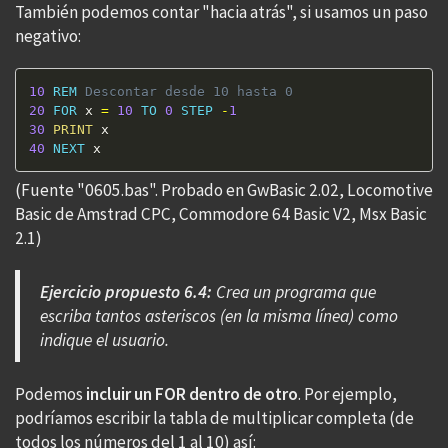
También podemos contar "hacia atrás", si usamos un paso
negativo:
10
REM
 Descontar desde 10 hasta 0 
20
FOR
 x 
=
10
TO
0
STEP
-
1
30
PRINT
40
NEXT
 x 
(Fuente "0605.bas". Probado en GwBasic 2.02, Locomotive
Basic de Amstrad CPC, Commodore 64 Basic V2, Msx Basic
2.1)
Ejercicio propuesto 6.4:
Crea un programa que
escriba tantos asteriscos (en la misma línea) como
indique el usuario.
Podemos
incluir un FOR dentro de otro
. Por ejemplo,
podríamos escribir la tabla de multiplicar completa (de
todos los números del 1 al 10) así: