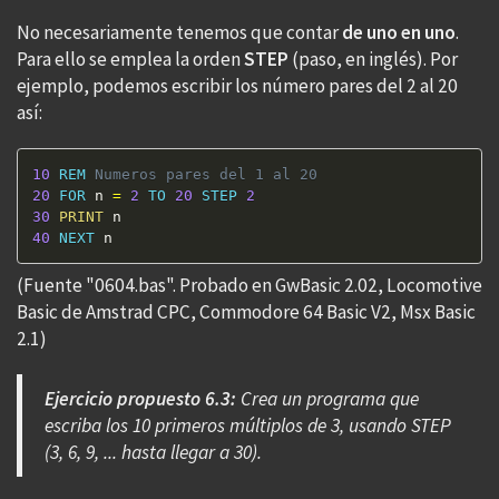
No necesariamente tenemos que contar
de uno en uno
.
Para ello se emplea la orden
STEP
(paso, en inglés). Por
ejemplo, podemos escribir los número pares del 2 al 20
así:
10
REM
 Numeros pares del 1 al 20 
20
FOR
 n 
=
2
TO
20
STEP
2
30
PRINT
40
NEXT
 n 
(Fuente "0604.bas". Probado en GwBasic 2.02, Locomotive
Basic de Amstrad CPC, Commodore 64 Basic V2, Msx Basic
2.1)
Ejercicio propuesto 6.3:
Crea un programa que
escriba los 10 primeros múltiplos de 3, usando STEP
(3, 6, 9, ... hasta llegar a 30).