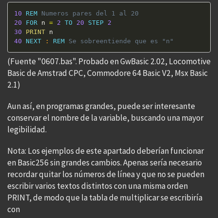
10
REM
 Numeros pares del 1 al 20 
20
FOR
 n 
=
2
TO
20
STEP
2
30
PRINT
40
NEXT
:
REM
 Se sobreentiende que es "n"
(Fuente "0607.bas". Probado en GwBasic 2.02, Locomotive
Basic de Amstrad CPC, Commodore 64 Basic V2, Msx Basic
2.1)
Aun así, en programas grandes, puede ser interesante
conservar el nombre de la variable, buscando una mayor
legibilidad.
Nota: Los ejemplos de este apartado deberían funcionar
en Basic256 sin grandes cambios. Apenas sería necesario
recordar quitar los números de línea y que no se pueden
escribir varios textos distintos con una misma orden
PRINT, de modo que la tabla de multiplicar se escribiría
con