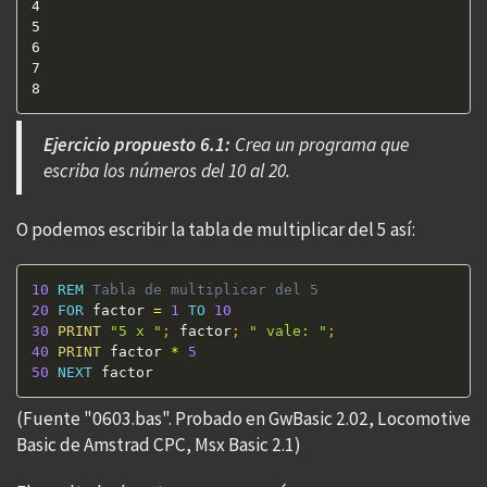
4  

5  

6  

7  

8  
Ejercicio propuesto 6.1:
Crea un programa que
escriba los números del 10 al 20.
O podemos escribir la tabla de multiplicar del 5 así:
10
REM
 Tabla de multiplicar del 5 
20
FOR
 factor 
=
1
TO
10
30
PRINT
"5 x "
;
 factor
;
" vale: "
;
40
PRINT
 factor 
*
5
50
NEXT
 factor
(Fuente "0603.bas". Probado en GwBasic 2.02, Locomotive
Basic de Amstrad CPC, Msx Basic 2.1)