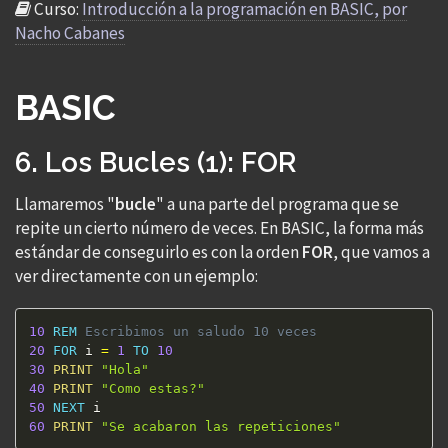
Curso:
Introducción a la programación en BASIC, por
Nacho Cabanes
BASIC
6. Los Bucles (1): FOR
Llamaremos "
bucle
" a una parte del programa que se
repite un cierto número de veces. En BASIC, la forma más
estándar de conseguirlo es con la orden
FOR
, que vamos a
ver directamente con un ejemplo:
10
REM
 Escribimos un saludo 10 veces
20
FOR
 i 
=
1
TO
10
30
PRINT
"Hola"
40
PRINT
"Como estas?"
50
NEXT
60
PRINT
"Se acabaron las repeticiones"