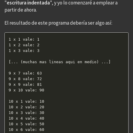
"
escritura indentada
", y yo lo comenzaré a emplear a
partir de ahora.
El resultado de este programa debería ser algo así:
1 x 1 vale: 1  

1 x 2 vale: 2  

1 x 3 vale: 3

[... (muchas mas lineas aqui en medio) ...]

9 x 7 vale: 63  

9 x 8 vale: 72  

9 x 9 vale: 81  

9 x 10 vale: 90

10 x 1 vale: 10  

10 x 2 vale: 20  

10 x 3 vale: 30  

10 x 4 vale: 40  

10 x 5 vale: 50  

10 x 6 vale: 60  
