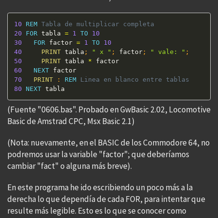
10
REM
 Tabla de multiplicar completa 
20
FOR
 tabla 
=
1
TO
10
30
FOR
 factor 
=
1
TO
10
40
PRINT
 tabla
;
" x "
;
 factor
;
" vale: "
;
50
PRINT
 tabla 
*
60
NEXT
70
PRINT
:
REM
 Linea en blanco entre tablas 
80
NEXT
 tabla
(Fuente "0606.bas". Probado en GwBasic 2.02, Locomotive
Basic de Amstrad CPC, Msx Basic 2.1)
(Nota: nuevamente, en el BASIC de los Commodore 64, no
podremos usar la variable "factor"; que deberíamos
cambiar "fact" o alguna más breve).
En este programa he ido escribiendo un poco más a la
derecha lo que dependía de cada FOR, para intentar que
resulte más legible. Esto es lo que se conocer como