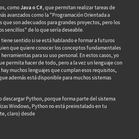
nos, como
Java o C#
, que permitan realizar tareas de
 más avanzados como la "Programación Orientada a
es que son adecuados para grandes proyectos, pero los
 sencillos" de lo que sería deseable.
 tiene sentido si se está hablando e formar a futuros
lguien que quiere conocer los conceptos fundamentales
 herramientas para su uso personal. En estos casos, yo
 permita hacer de todo, pero a la vez un lenguaje con
o hay muchos lenguajes que cumplan esos requisitos,
 que además está disponible para muchos sistemas
io descargar Python, porque forma parte del sistema
ilizas Windows, Python no está preinstalado en tu
te, claro) desde