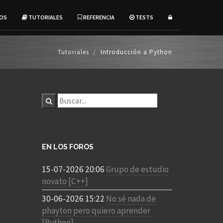
OS
TUTORIALES
REFERENCIA
TESTS
Tutoriales
Introducción a Python
EN LOS FOROS
15-07-2026 20:06
Grupo de estudio
novato [C++]
30-06-2026 15:22
No sé nada de
phayton pero quiero aprender
[Python]