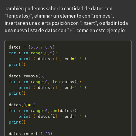
También podemos saber la cantidad de datos con
"len(datos)", eliminar un elemento con ".remove",
insertar en una cierta posición con ".insert", o añadir toda
una nueva lista de datos con "+", como en este ejemplo:
datos 
=
[
5
,
6
,
7
,
8
,
9
]
for
 i 
in
range
(
0
,
5
)
:
print
(
 datos
[
i
]
,
 end
=
" "
)
print
(
)
datos
.
remove
(
6
)
for
 i 
in
range
(
0
,
len
(
datos
)
)
:
print
(
 datos
[
i
]
,
 end
=
" "
)
print
(
)
datos
[
0
]
=
-
2
for
 i 
in
range
(
0
,
len
(
datos
)
)
:
print
(
 datos
[
i
]
,
 end
=
" "
)
print
(
)
datos
.
insert
(
1
,
23
)