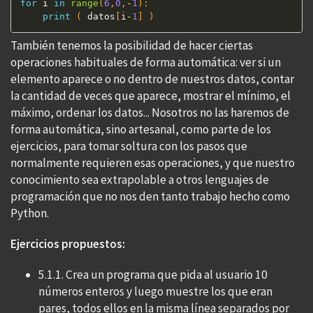
for
 i 
in
range
(
6
,
0
,
-
1
)
:
print
(
 datos
[
i
-
1
]
)
También tenemos la posibilidad de hacer ciertas
operaciones habituales de forma automática: ver si un
elemento aparece o no dentro de nuestros datos, contar
la cantidad de veces que aparece, mostrar el mínimo, el
máximo, ordenar los datos... Nosotros no las haremos de
forma automática, sino artesanal, como parte de los
ejercicios, para tomar soltura con los pasos que
normalmente requieren esas operaciones, y que nuestro
conocimiento sea extrapolable a otros lenguajes de
programación que no nos den tanto trabajo hecho como
Python.
Ejercicios propuestos:
5.1.1. Crea un programa que pida al usuario 10
números enteros y luego muestre los que eran
pares, todos ellos en la misma línea separados por