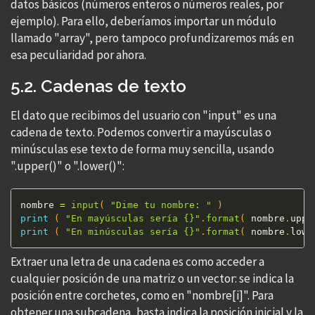
datos básicos (números enteros o números reales, por
ejemplo). Para ello, deberíamos importar un módulo
llamado "array", pero tampoco profundizaremos más en
esa peculiaridad por ahora.
5.2. Cadenas de texto
El dato que recibimos del usuario con "input" es una
cadena de texto. Podemos convertir a mayúsculas o
minúsculas ese texto de forma muy sencilla, usando
".upper()" o ".lower()":
nombre 
=
input
(
"Dime tu nombre: "
)
print
(
"En mayúsculas sería {}"
.
format
(
 nombre
.
uppe
print
(
"En minúsculas sería {}"
.
format
(
 nombre
.
lowe
Extraer una letra de una cadena es como acceder a
cualquier posición de una matriz o un vector: se indica la
posición entre corchetes, como en "nombre[i]". Para
obtener una subcadena, basta indica la posición inicial y la