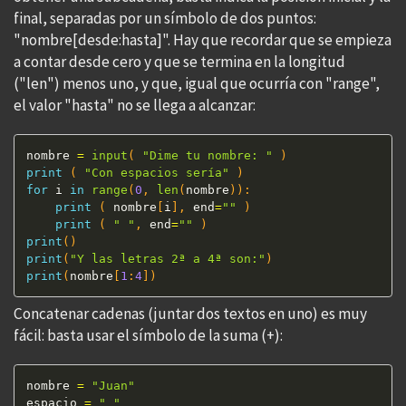
final, separadas por un símbolo de dos puntos:
"nombre[desde:hasta]". Hay que recordar que se empieza
a contar desde cero y que se termina en la longitud
("len") menos uno, y que, igual que ocurría con "range",
el valor "hasta" no se llega a alcanzar:
nombre 
=
input
(
"Dime tu nombre: "
)
print
(
"Con espacios sería"
)
for
 i 
in
range
(
0
,
len
(
nombre
)
)
:
print
(
 nombre
[
i
]
,
 end
=
""
)
print
(
" "
,
 end
=
""
)
print
(
)
print
(
"Y las letras 2ª a 4ª son:"
)
print
(
nombre
[
1
:
4
]
)
Concatenar cadenas (juntar dos textos en uno) es muy
fácil: basta usar el símbolo de la suma (+):
nombre 
=
"Juan"
espacio 
=
" "