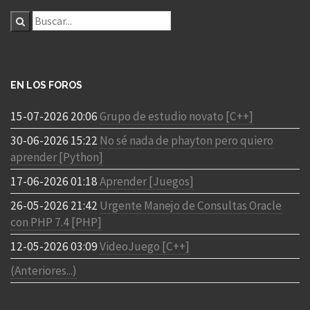
EN LOS FOROS
15-07-2026 20:06
Grupo de estudio novato [C++]
30-06-2026 15:22
No sé nada de phayton pero quiero
aprender [Python]
17-06-2026 01:18
Aprender [Juegos]
26-05-2026 21:42
Urgente Manejo de Consultas Oracle
con PHP 7.4 [PHP]
12-05-2026 03:09
VideoJuego [C++]
(Anteriores...)