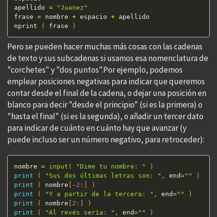
apellido 
=
"Juanez"
frase 
=
 nombre 
+
 espacio 
+
 apellido

nprint 
(
 frase 
)
Pero se pueden hacer muchas más cosas con las cadenas
de texto y sus subcadenas si usamos esa nomenclatura de
"corchetes" y "dos puntos".Por ejemplo, podemos
emplear posiciones negativas para indicar que queremos
contar desde el final de la cadena, o dejar una posición en
blanco para decir "desde el principio" (si es la primera) o
"hasta el final" (si es la segunda), o añadir un tercer dato
para indicar de cuánto en cuánto hay que avanzar (y
puede incluso ser un número negativo, para retroceder):
nombre 
=
input
(
"Dime tu nombre: "
)
print
(
"Sus dos últimas letras son: "
,
 end
=
""
)
print
(
 nombre
[
-
2
:
]
)
print
(
"Y a partir de la tercera: "
,
 end
=
""
)
print
(
 nombre
[
2
:
]
)
print
(
"Al revés sería: "
,
 end
=
""
)