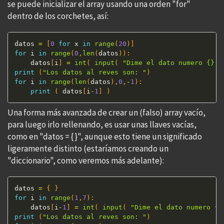
se puede inicializar el array usando una orden "for"
dentro de los corchetes, así:
datos 
=
[
0
for
 x 
in
range
(
20
)
]
for
 i 
in
range
(
0
,
len
(
datos
)
)
:
    datos
[
i
]
=
int
(
input
(
"Dime el dato numero {}: 
print
(
"Los datos al reves son: "
)
for
 i 
in
range
(
len
(
datos
)
,
0
,
-
1
)
:
print
(
 datos
[
i
-
1
]
)
Una forma más avanzada de crear un (falso) array vacío,
para luego irlo rellenando, es usar unas llaves vacías,
como en "datos = { }", aunque esto tiene un significado
ligeramente distinto (estaríamos creando un
"diccionario", como veremos más adelante):
datos 
=
{
}
for
 i 
in
range
(
1
,
7
)
:
    datos
[
i
-
1
]
=
int
(
input
(
"Dime el dato numero {}
print
(
"Los datos al reves son: "
)