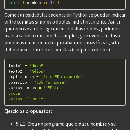
print
(
 nombre
[
:
:
-
1
]
)
Como curiosidad, las cadenas en Python se pueden indicar
entre comillas simples o dobles, indistintamente. Así, si
queremos escribir algo entre comillas dobles, podemos
usar la cadena con comillas simples, y viceversa. Incluso
podemos crear un texto que abarque varias líneas, si lo
delimitamos entre tres comillas (simples o dobles):
texto1 
=
"Hola"
texto2 
=
'Adios'
explicacion 
=
'Dijo "De acuerdo"'
posesivo 
=
"John's house"
variasLineas 
=
"""Esto

ocupa

varias líneas"""
Ejercicios propuestos:
5.2.1. Crea un programa que pida su nombre y su