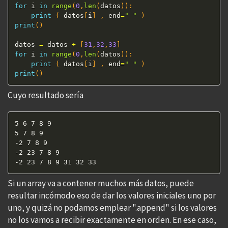
for
 i 
in
range
(
0
,
len
(
datos
)
)
:
print
(
 datos
[
i
]
,
 end
=
" "
)
print
(
)
datos 
=
 datos 
+
[
31
,
32
,
33
]
for
 i 
in
range
(
0
,
len
(
datos
)
)
:
print
(
 datos
[
i
]
,
 end
=
" "
)
print
(
)
Cuyo resultado sería
5 6 7 8 9 

5 7 8 9 

-2 7 8 9 

-2 23 7 8 9 

-2 23 7 8 9 31 32 33
Si un array va a contener muchos más datos, puede
resultar incómodo eso de dar los valores iniciales uno por
uno, y quizá no podamos emplear ".append" si los valores
no los vamos a recibir exactamente en orden. En ese caso,