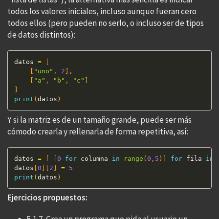
todos los valores iniciales, incluso aunque fueran cero
todos ellos (pero pueden no serlo, o incluso ser de tipos
de datos distintos):
datos 
=
[
[
"uno"
,
2
]
,
[
"a"
,
"b"
,
"c"
]
]
print
(
datos
)
Y si la matriz es de un tamaño grande, puede ser más
cómodo crearla y rellenarla de forma repetitiva, así:
datos 
=
[
[
0
for
 columna 
in
range
(
0
,
5
)
]
for
 fila 
in
datos
[
0
]
[
2
]
=
5
print
(
datos
)
Ejercicios propuestos: