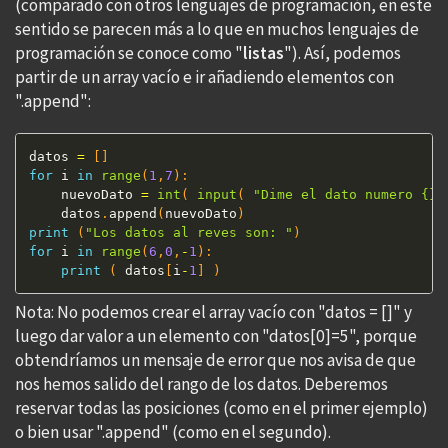
(comparado con otros lenguajes de programación, en este
sentido se parecen más a lo que en muchos lenguajes de
programación se conoce como "
listas
"). Así, podemos
partir de un array vacío e ir añadiendo elementos con
".append":
datos 
=
[
]
for
 i 
in
range
(
1
,
7
)
:
    nuevoDato 
=
int
(
input
(
"Dime el dato numero {}:
    datos
.
append
(
nuevoDato
)
print
(
"Los datos al reves son: "
)
for
 i 
in
range
(
6
,
0
,
-
1
)
:
print
(
 datos
[
i
-
1
]
)
Nota: No podemos crear el array vacío con "datos = []" y
luego dar valor a un elemento con "datos[0]=5", porque
obtendríamos un mensaje de error que nos avisa de que
nos hemos salido del rango de los datos. Deberemos
reservar todas las posiciones (como en el primer ejemplo)
o bien usar ".append" (como en el segundo).