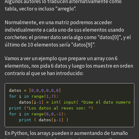
Algunos autores lo traducen alternativamente como
tabla, vector o incluso "arreglo".
Normalmente, en una matriz podremos acceder
individualmente a cada uno de sus elementos usando
corchetes: el primer dato sería algo como "datos[0]", y el
último de 10 elementos sería "datos[9]".
Vamos a ver un ejemplo que prepare un array con 6
elementos, nos pida 6 datos y luego los muestre en orden
contrario al que se han introducido:
datos 
=
[
0
,
0
,
0
,
0
,
0
,
0
]
for
 i 
in
range
(
1
,
7
)
:
    datos
[
i
-
1
]
=
int
(
input
(
"Dime el dato numero {}
print
(
"Los datos al reves son: "
)
for
 i 
in
range
(
6
,
0
,
-
1
)
:
print
(
 datos
[
i
-
1
]
)
En Python, los arrays pueden ir aumentando de tamaño