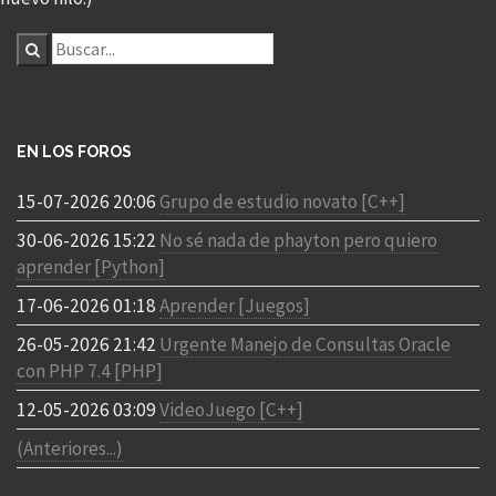
EN LOS FOROS
15-07-2026 20:06
Grupo de estudio novato [C++]
30-06-2026 15:22
No sé nada de phayton pero quiero
aprender [Python]
17-06-2026 01:18
Aprender [Juegos]
26-05-2026 21:42
Urgente Manejo de Consultas Oracle
con PHP 7.4 [PHP]
12-05-2026 03:09
VideoJuego [C++]
(Anteriores...)