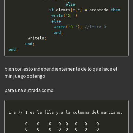
else
if
 elemts
[
f
,
c
]
=
 aceptado 
then
write
(
'X '
)
else
write
(
'O '
)
;
//letra O
end
;
		writeln
;
end
;
end
;
bien con esto independientemente de lo que hace el
minijuego optengo
para una entrada como:
1 a // 1 es la fila y a la columna del marciano.

       O    O    O   O  O   O   O    O

       O    O    O   O  O   O   O    O
