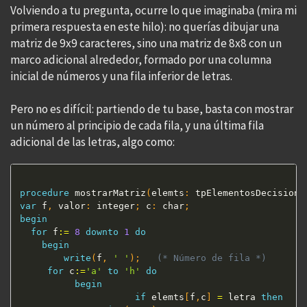
Volviendo a tu pregunta, ocurre lo que imaginaba (mira mi
primera respuesta en este hilo): no querías dibujar una
matriz de 9x9 caracteres, sino una matriz de 8x8 con un
marco adicional alrededor, formado por una columna
inicial de números y una fila inferior de letras.
Pero no es difícil: partiendo de tu base, basta con mostrar
un número al principio de cada fila, y una última fila
adicional de las letras, algo como:
procedure
 mostrarMatriz
(
elemts
:
 tpElementosDecision
)
var
 f
,
 valor
:
 integer
;
 c
:
 char
;
begin
for
 f
:=
8
downto
1
do
begin
write
(
f
,
' '
)
;
(* Número de fila *)
for
 c
:=
'a'
to
'h'
do
begin
if
 elemts
[
f
,
c
]
=
 letra 
then