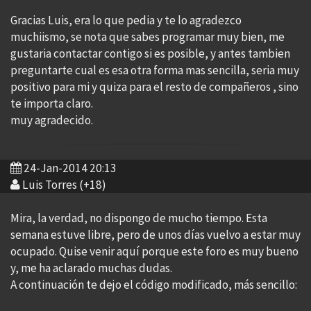
Gracias Luis, era lo que pedia y te lo agradezco
muchiismo, se nota que sabes programar muy bien, me
gustaria contactar contigo si es posible, y antes tambien
preguntarte cual es esa otra forma mas sencilla, seria muy
positivo para mi y quiza para el resto de compañeros , sino
te importa claro.
muy agradecido.
24-Jan-2014 20:13
Luis Torres (+18)
Mira, la verdad, no dispongo de mucho tiempo. Esta
semana estuve libre, pero de unos días vuelvo a estar muy
ocupado. Quise venir aquí porque este foro es muy bueno
y, me ha aclarado muchas dudas.
A continuación te dejo el código modificado, más sencillo: