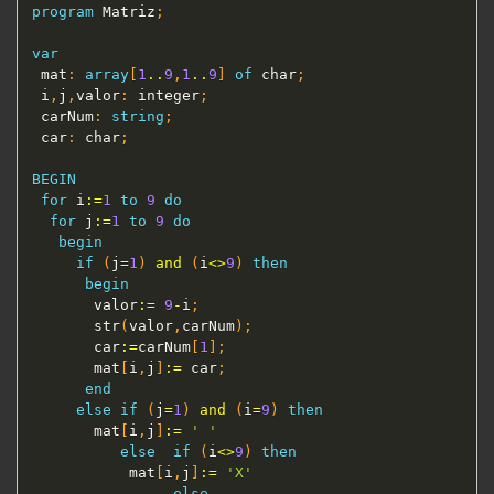
program
 Matriz
;
var
 mat
:
array
[
1
..
9
,
1
..
9
]
of
 char
;
 i
,
j
,
valor
:
 integer
;
 carNum
:
string
;
 car
:
 char
;
BEGIN
for
 i
:=
1
to
9
do
for
 j
:=
1
to
9
do
begin
if
(
j
=
1
)
and
(
i
<>
9
)
then
begin
       valor
:=
9
-
i
;
       str
(
valor
,
carNum
)
;
       car
:=
carNum
[
1
]
;
       mat
[
i
,
j
]
:=
 car
;
end
else
if
(
j
=
1
)
and
(
i
=
9
)
then
       mat
[
i
,
j
]
:=
' '
else
if
(
i
<>
9
)
then
           mat
[
i
,
j
]
:=
'X'
else