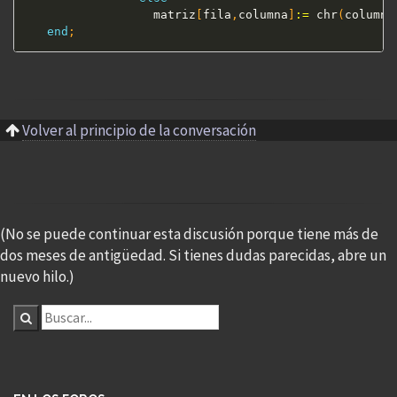
                  matriz
[
fila
,
columna
]
:=
 chr
(
columna
end
;
Volver al principio de la conversación
(No se puede continuar esta discusión porque tiene más de
dos meses de antigüedad. Si tienes dudas parecidas, abre un
nuevo hilo.)