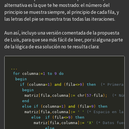
alternativa es la que te he mostrado: el número del
principio se muestra siempre, al principio de cada fila, y
las letras del pie se muestra tras todas las iteraciones.
Aun así, incluyo una versión comentada de la propuesta
de Luis, para que sea más fácil de leer, por si alguna parte
de la lógica de esa solución no te resulta clara:
..
.
for
 columna
:=
1
to
9
do
begin
if
(
columna
=
1
)
and
(
fila
<>
9
)
then
(* Primera c
begin
       matriz
[
fila
,
columna
]
:=
 chr
(
57
-
fila
)
;
(* Núme
end
else
if
(
columna
=
1
)
and
(
fila
=
9
)
then
       matriz
[
fila
,
columna
]
:=
' '
(* Espacio en la e
else
if
(
fila
<>
9
)
then
           matriz
[
fila
,
columna
]
:=
'X'
(* Datos fuera
else