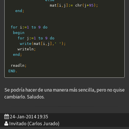
                  mat
[
i
,
j
]
:=
 chr
(
j
+
95
)
;
end
;
for
 i
:=
1
to
9
do
begin
for
 j
:=
1
to
9
do
write
(
mat
[
i
,
j
]
,
' '
)
;
    writeln
;
end
;
 readln
;
END
.
Se podría hacer de una manera más sencilla, pero no quise
cambiarlo. Saludos.
24-Jan-2014 19:35
Invitado (Carlos Jurado)