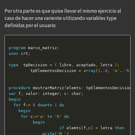
Por otra parte es que quise llevar el mismo ejercicio al
caso de hacer una variente utilizando variables type
definidas por el usuario:
program
 marco_matriz
;
uses
 crt
;
type
  tpDecision 
=
(
 libre
,
 aceptado
,
 letra 
)
;
         tpElementosDecision 
=
array
[
1
..
8
,
'a'
..
'h'
]
procedure
 mostrarMatriz
(
elemts
:
 tpElementosDecision
)
var
 f
,
 valor
:
 integer
;
 c
:
 char
;
begin
for
 f
:=
8
downto
1
do
begin
for
 c
:=
'a'
to
'h'
do
begin
if
 elemts
[
f
,
c
]
=
 letra 
then
write
(
'M '
)