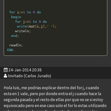
for
 i
:=
1
to
9
do
begin
for
 j
:=
1
to
9
do
write
(
mat
[
i
,
j
]
,
' '
)
;
    writeln
;
end
;
 readln
;
END
.
24-Jan-2014 20:38
Invitado (Carlos Jurado)
Hola luis, me podrias explicar dentro del for j, cuando
esta en 1 vale, pero por donde entra el j cuando hace la
segunda pasada y el resto de ellas por que no se si estoy
equivocado pero en ese caso solo el for lo estas utilizando