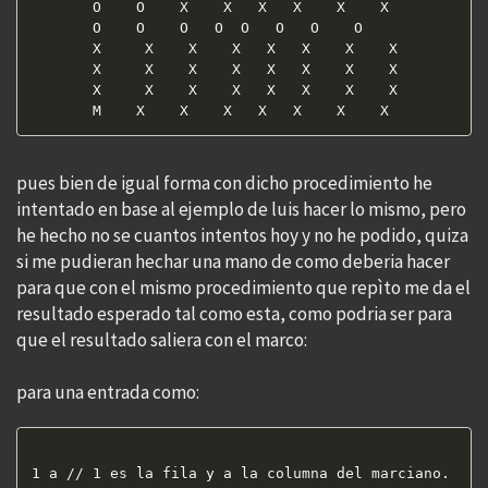
       O    O    X    X   X   X    X    X

       O    O    O   O  O   O   O    O

       X     X    X    X   X   X    X    X

       X     X    X    X   X   X    X    X

       X     X    X    X   X   X    X    X

pues bien de igual forma con dicho procedimiento he
intentado en base al ejemplo de luis hacer lo mismo, pero
he hecho no se cuantos intentos hoy y no he podido, quiza
si me pudieran hechar una mano de como deberia hacer
para que con el mismo procedimiento que repìto me da el
resultado esperado tal como esta, como podria ser para
que el resultado saliera con el marco:
para una entrada como:
1 a // 1 es la fila y a la columna del marciano.
