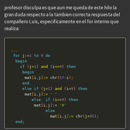
profesor disculpa es que aun me queda de este hilo la
gran duda respecto a la tambien correcta respuesta del
compañero Luis, especificamente en el for interno que
realiza:
..
.
for
 j
:=
1
to
9
do
begin
if
(
j
=
1
)
and
(
i
<>
9
)
then
begin
       mat
[
i
,
j
]
:=
 chr
(
57
-
i
)
;
end
else
if
(
j
=
1
)
and
(
i
=
9
)
then
       mat
[
i
,
j
]
:=
' '
else
if
(
i
<>
9
)
then
           mat
[
i
,
j
]
:=
'X'
else
                  mat
[
i
,
j
]
:=
 chr
(
j
+
95
)
;
end
;