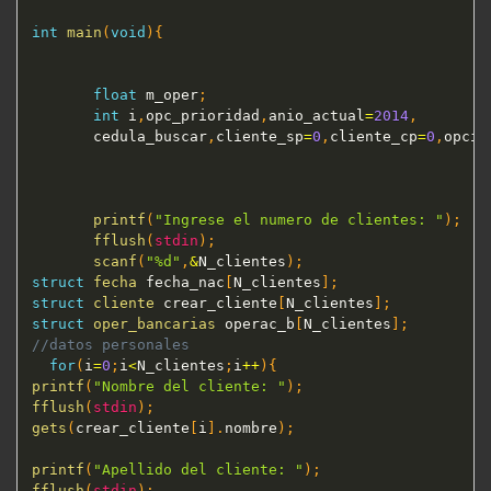
int
main
(
void
)
{
float
 m_oper
;
int
 i
,
opc_prioridad
,
anio_actual
=
2014
,
       cedula_buscar
,
cliente_sp
=
0
,
cliente_cp
=
0
,
opcio
printf
(
"Ingrese el numero de clientes: "
)
;
fflush
(
stdin
)
;
scanf
(
"%d"
,
&
N_clientes
)
;
struct
fecha
 fecha_nac
[
N_clientes
]
;
struct
cliente
 crear_cliente
[
N_clientes
]
;
struct
oper_bancarias
 operac_b
[
N_clientes
]
;
//datos personales
for
(
i
=
0
;
i
<
N_clientes
;
i
++
)
{
printf
(
"Nombre del cliente: "
)
;
fflush
(
stdin
)
;
gets
(
crear_cliente
[
i
]
.
nombre
)
;
printf
(
"Apellido del cliente: "
)
;
fflush
(
stdin
)
;