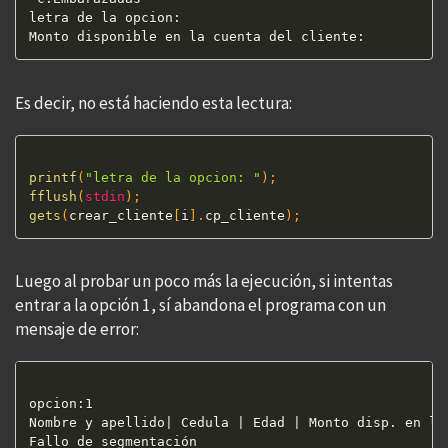
letra de la opcion: 

Es decir, no está haciendo esta lectura:
printf
(
"letra de la opcion: "
)
;
fflush
(
stdin
)
;
gets
(
crear_cliente
[
i
]
.
cp_cliente
)
;
Luego al probar un poco más la ejecución, si intentas
entrar a la opción 1, sí abandona el programa con un
mensaje de error:
opcion:1

Nombre y apellido| Cedula | Edad | Monto disp. en la 