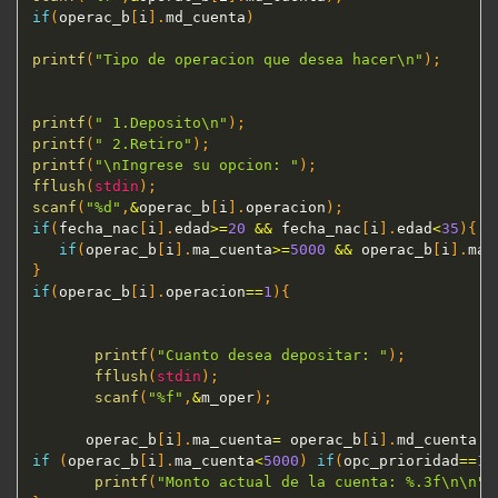
if
(
operac_b
[
i
]
.
md_cuenta
)
printf
(
"Tipo de operacion que desea hacer\n"
)
;
printf
(
" 1.Deposito\n"
)
;
printf
(
" 2.Retiro"
)
;
printf
(
"\nIngrese su opcion: "
)
;
fflush
(
stdin
)
;
scanf
(
"%d"
,
&
operac_b
[
i
]
.
operacion
)
;
if
(
fecha_nac
[
i
]
.
edad
>=
20
&&
 fecha_nac
[
i
]
.
edad
<
35
)
{
if
(
operac_b
[
i
]
.
ma_cuenta
>=
5000
&&
 operac_b
[
i
]
.
ma_
}
if
(
operac_b
[
i
]
.
operacion
==
1
)
{
printf
(
"Cuanto desea depositar: "
)
;
fflush
(
stdin
)
;
scanf
(
"%f"
,
&
m_oper
)
;
      operac_b
[
i
]
.
ma_cuenta
=
 operac_b
[
i
]
.
md_cuenta 
+
if
(
operac_b
[
i
]
.
ma_cuenta
<
5000
)
if
(
opc_prioridad
==
1
)
printf
(
"Monto actual de la cuenta: %.3f\n\n"
,