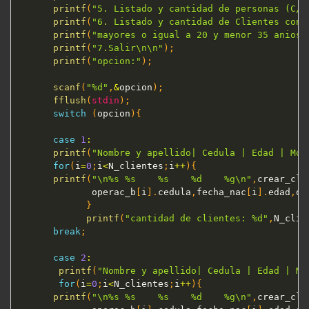
printf
(
"5. Listado y cantidad de personas (C/P
printf
(
"6. Listado y cantidad de Clientes con 
printf
(
"mayores o igual a 20 y menor 35 anios 
printf
(
"7.Salir\n\n"
)
;
printf
(
"opcion:"
)
;
scanf
(
"%d"
,
&
opcion
)
;
fflush
(
stdin
)
;
switch
(
opcion
)
{
case
1
:
printf
(
"Nombre y apellido| Cedula | Edad | Mon
for
(
i
=
0
;
i
<
N_clientes
;
i
++
)
{
printf
(
"\n%s %s    %s    %d    %g\n"
,
crear_cli
             operac_b
[
i
]
.
cedula
,
fecha_nac
[
i
]
.
edad
,
op
}
printf
(
"cantidad de clientes: %d"
,
N_clie
break
;
case
2
:
printf
(
"Nombre y apellido| Cedula | Edad | Mo
for
(
i
=
0
;
i
<
N_clientes
;
i
++
)
{
printf
(
"\n%s %s    %s    %d    %g\n"
,
crear_cli