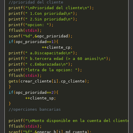
//prioridad del cliente
printf
(
"\nPrioridad del cliente\n"
)
;
printf
(
" 1.Con prioridad\n"
)
;
printf
(
" 2.Sin prioridad\n"
)
;
printf
(
"opcion: "
)
;
fflush
(
stdin
)
;
scanf
(
"%d"
,
&
opc_prioridad
)
;
if
(
opc_prioridad
==
1
)
{
++
cliente_cp
;
printf
(
" a.Discapacitado\n"
)
;
printf
(
" b.tercera edad (> a 60 anios)\n"
)
;
printf
(
" c.Embarazadas\n"
)
;
printf
(
"letra de la opcion: "
)
;
fflush
(
stdin
)
;
gets
(
crear_cliente
[
i
]
.
cp_cliente
)
;
}
if
(
opc_prioridad
==
2
)
{
++
cliente_sp
;
}
//operciones bancarias
printf
(
"\nMonto disponible en la cuenta del cliente:
fflush
(
stdin
)
;
scanf
(
"%f"
,
&
operac_b
[
i
]
.
md_cuenta
)
;