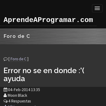
Toggl
naviga
AprendeAProgramar.com
Foro de C
[
Foro de C
]
Error no se en donde :'(
ayuda
04-Feb-2014 13:35
Moon Black
4 Respuestas