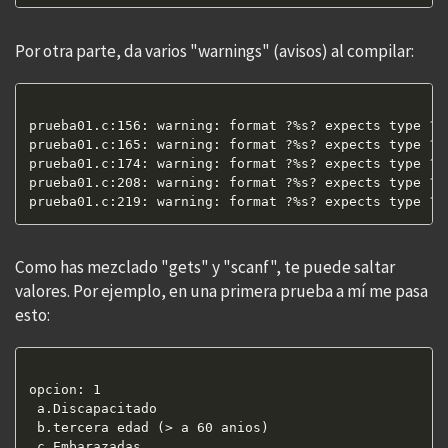
Por otra parte, da varios "warnings" (avisos) al compilar:
prueba01.c:156: warning: format ?%s? expects type ?c
prueba01.c:165: warning: format ?%s? expects type ?c
prueba01.c:174: warning: format ?%s? expects type ?c
prueba01.c:208: warning: format ?%s? expects type ?c
Como has mezclado "gets" y "scanf", te puede saltar
valores. Por ejemplo, en una primera prueba a mí me pasa
esto:
opcion: 1

 a.Discapacitado

 b.tercera edad (> a 60 anios)

 c.Embarazadas
