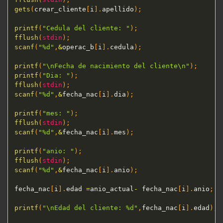
gets
(
crear_cliente
[
i
]
.
apellido
)
;
printf
(
"Cedula del cliente: "
)
;
fflush
(
stdin
)
;
scanf
(
"%d"
,
&
operac_b
[
i
]
.
cedula
)
;
printf
(
"\nFecha de nacimiento del cliente\n"
)
;
printf
(
"Dia: "
)
;
fflush
(
stdin
)
;
scanf
(
"%d"
,
&
fecha_nac
[
i
]
.
dia
)
;
printf
(
"mes: "
)
;
fflush
(
stdin
)
;
scanf
(
"%d"
,
&
fecha_nac
[
i
]
.
mes
)
;
printf
(
"anio: "
)
;
fflush
(
stdin
)
;
scanf
(
"%d"
,
&
fecha_nac
[
i
]
.
anio
)
;
fecha_nac
[
i
]
.
edad 
=
anio_actual
-
 fecha_nac
[
i
]
.
anio
;
printf
(
"\nEdad del cliente: %d"
,
fecha_nac
[
i
]
.
edad
)
;