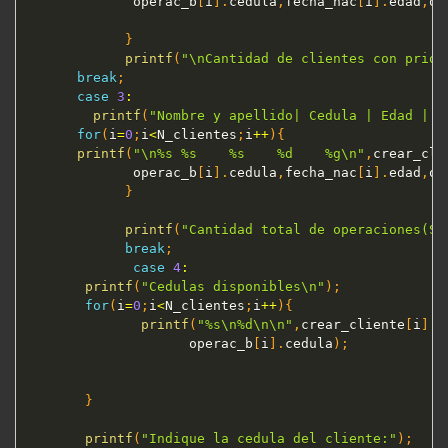
             operac_b
[
i
]
.
cedula
,
fecha_nac
[
i
]
.
edad
,
op
}
printf
(
"\nCantidad de clientes con prior
break
;
case
3
:
printf
(
"Nombre y apellido| Cedula | Edad | M
for
(
i
=
0
;
i
<
N_clientes
;
i
++
)
{
printf
(
"\n%s %s    %s    %d    %g\n"
,
crear_cli
             operac_b
[
i
]
.
cedula
,
fecha_nac
[
i
]
.
edad
,
op
}
printf
(
"Cantidad total de operaciones(S/
break
;
case
4
:
printf
(
"Cedulas disponibles\n"
)
;
for
(
i
=
0
;
i
<
N_clientes
;
i
++
)
{
printf
(
"%s\n%d\n\n"
,
crear_cliente
[
i
]
.
n
                    operac_b
[
i
]
.
cedula
)
;
}
printf
(
"Indique la cedula del cliente:"
)
;