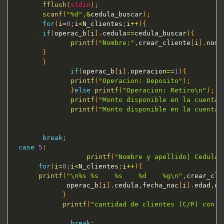
fflush
(
stdin
)
;
scanf
(
"%d"
,
&
cedula_buscar
)
;
for
(
i
=
0
;
i
<
N_clientes
;
i
++
)
{
if
(
operac_b
[
i
]
.
cedula
==
cedula_buscar
)
{
printf
(
"Nombre:"
,
crear_cliente
[
i
]
.
nomb
}
}
if
(
operac_b
[
i
]
.
operacion
==
1
)
{
printf
(
"Operacion: Deposito"
)
;
}
else
printf
(
"Operacion: Retiro\n"
)
;
printf
(
"Monto disponible en la cuenta 
printf
(
"Monto disponible en la cuenta 
break
;
case
5
:
printf
(
"Nombre y apellido| Cedula 
for
(
i
=
0
;
i
<
N_clientes
;
i
++
)
{
printf
(
"\n%s %s    %s    %d    %g\n"
,
crear_cli
             operac_b
[
i
]
.
cedula
,
fecha_nac
[
i
]
.
edad
,
op
}
printf
(
"cantidad de clientes (C/P) con m
break
;