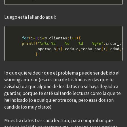
Luego está fallando aquí:
for
(
i
=
0
;
i
<
N_clientes
;
i
++
)
{
printf
(
"\n%s %s    %s    %d    %g\n"
,
crear_cli
             operac_b
[
i
]
.
cedula
,
fecha_nac
[
i
]
.
edad
,
op
}
lo que quiere decir que el problema puede ser debido al
warning anterior (esa es una de las líneas en las que te
avisaba) o a que alguno de los datos no se haya llegado a
guardar, porque te esté saltando lecturas como la que te
he indicado (o a cualquier otra cosa, pero esas dos son
candidatos muy claros).
Muestra datos tras cada lectura, para comprobar que