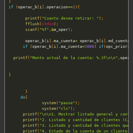
}
if
(
operac_b
[
i
]
.
operacion
==
2
)
{
printf
(
"Cuanto desea retirar: "
)
;
fflush
(
stdin
)
;
scanf
(
"%f"
,
&
m_oper
)
;
       operac_b
[
i
]
.
ma_cuenta
=
 operac_b
[
i
]
.
md_cuenta 
if
(
operac_b
[
i
]
.
ma_cuenta
<
5000
)
if
(
opc_priorid
printf
(
"Monto actual de la cuenta: %.3f\n\n"
,
opera
}
}
do
{
system
(
"pause"
)
;
system
(
"cls"
)
;
printf
(
"\n\n1. Mostrar listado general y canti
printf
(
"2. Listado y cantidad de clientes (C/P
printf
(
"3. Listado y cantidad de clientes que 
printf
(
"4. Estado de la cuenta de un cliente a