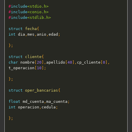
#
include
<stdio.h>
#
include
<conio.h>
#
include
<stdlib.h>
struct
fecha
{
int
 dia
,
mes
,
anio
,
edad
;
}
;
struct
cliente
{
char
 nombre
[
20
]
,
apellido
[
40
]
,
cp_cliente
[
0
]
,
t_operacion
[
10
]
;
}
;
struct
oper_bancarias
{
float
 md_cuenta
,
ma_cuenta
;
int
 operacion
,
cedula
;
}
;