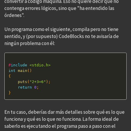
convertir a código máquina. Eso no quiere decir que no
contenga errores lógicos, sino que "ha entendido las
órdenes".
Un programa como el siguiente, compila pero no tiene
sentido, y (por supuesto) CodeBlocks no te avisaría de
ningún problema con él:
#
include
<stdio.h>
int
main
(
)
{
puts
(
"2+3=6"
)
;
return
0
;
}
En tu caso, deberías dar más detalles sobre qué es lo que
funciona y qué es lo que no funciona. La forma ideal de
saberlo es ejecutando el programa paso a paso con el