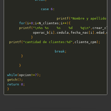
case
6
:
printf
(
"Nombre y apellido| 
for
(
i
=
0
;
i
<
N_clientes
;
i
++
)
{
printf
(
"\n%s %s    %s    %d    %g\n"
,
crear_cli
             operac_b
[
i
]
.
cedula
,
fecha_nac
[
i
]
.
edad
,
op
}
printf
(
"cantidad de clientes:%d"
,
cliente_cpm
)
;
break
;
}
}
while
(
opcion
!=
7
)
;
getch
(
)
;
return
0
;
}