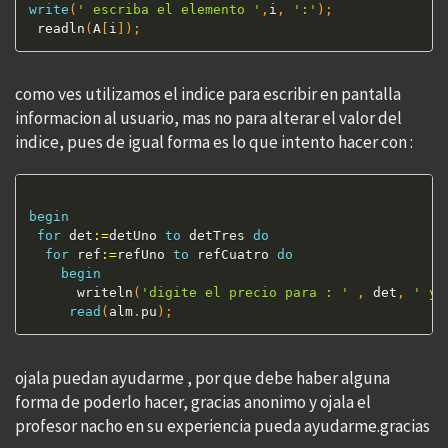
write
(
' escriba el elemento '
,
i
,
':'
)
;
 readln
(
A
[
i
]
)
;
como ves utilizamos el indice para escribir en pantalla
informacion al usuario, mas no para alterar el valor del
indice, pues de igual forma es lo que intento hacer con :
begin
for
 det
:=
detUno 
to
 detTres 
do
for
 ref
:=
refUno 
to
 refCuatro 
do
begin
      writeln
(
'digite el precio para : '
,
 det
,
' y 
read
(
alm
.
pu
)
;
ojala puedan ayudarme , por que debe haber alguna
forma de poderlo hacer, gracias anonimo y ojala el
profesor nacho en su experiencia pueda ayudarme.gracias