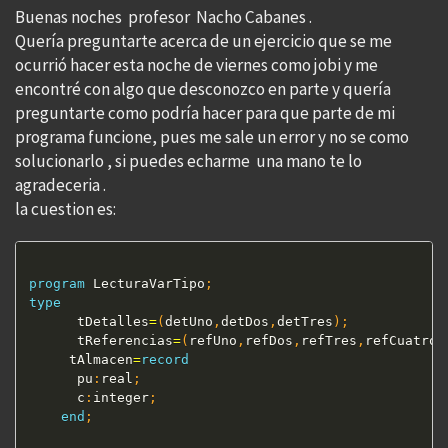
Buenas noches profesor Nacho Cabanes .
Quería preguntarte acerca de un ejercicio que se me
ocurrió hacer esta noche de viernes como jobi y me
encontré con algo que desconozco en parte y quería
preguntarte como podría hacer para que parte de mi
programa funcione, pues me sale un error y no se como
solucionarlo , si puedes echarme una mano te lo
agradeceria .
la cuestion es:
program
 LecturaVarTipo
;
type
      tDetalles
=
(
detUno
,
detDos
,
detTres
)
;
      tReferencias
=
(
refUno
,
refDos
,
refTres
,
refCuatro
)
     tAlmacen
=
record
      pu
:
real
;
      c
:
integer
;
end
;