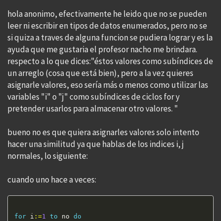
hola anonimo, efectivamente he leido que no se pueden
leer ni escribir en tipos de datos enumerados, pero no se
si quiza a traves de alguna funcion se pudiera lograr y es la
ayuda que me gustaria el profesor nacho me brindara.
respecto a lo que dices:"éstos valores como subíndices de
un arreglo (cosa que está bien), pero a la vez quieres
asignarle valores, eso sería más o menos como utilizar las
variables "i" o "j" como subíndices de ciclos for y
pretender usarlos para almacenar otro valores. "
bueno no es que quiera asignarles valores solo intento
hacer una similitud ya que hablas de los indices i, j
normales, lo siguiente:
cuando uno hace a veces:
for
 i
:=
1
to
 no 
do