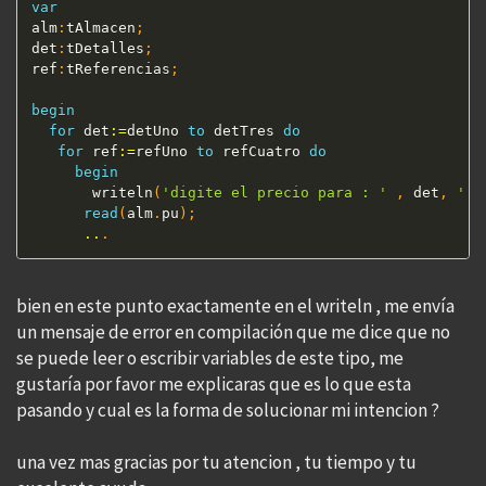
var
alm
:
tAlmacen
;
det
:
tDetalles
;
ref
:
tReferencias
;
begin
for
 det
:=
detUno 
to
 detTres 
do
for
 ref
:=
refUno 
to
 refCuatro 
do
begin
       writeln
(
'digite el precio para : '
,
 det
,
' y
read
(
alm
.
pu
)
;
..
.
bien en este punto exactamente en el writeln , me envía
un mensaje de error en compilación que me dice que no
se puede leer o escribir variables de este tipo, me
gustaría por favor me explicaras que es lo que esta
pasando y cual es la forma de solucionar mi intencion ?
una vez mas gracias por tu atencion , tu tiempo y tu