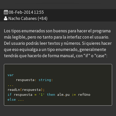
08-Feb-2014 12:55
Nacho Cabanes (+84)
Los tipos enumerados son buenos para hacer el programa
más legible, pero no tanto para la interfaz con el usuario.
Del usuario podrás leer textos y números. Si quieres hacer
que eso equivalga a un tipo enumerado, generalmente
tendrás que hacerlo de forma manual, con "if" o "case":
var
    respuesta
:
string
:
..
.
readLn
(
respuesta
)
;
if
 respuesta 
=
'1'
then
 alm
.
pu 
:=
else
..
.