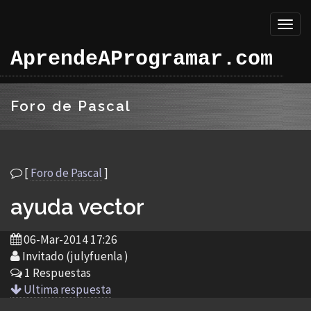
Toggl
naviga
AprendeAProgramar.com
Foro de Pascal
[
Foro de Pascal
]
ayuda vector
06-Mar-2014 17:26
Invitado (julyfuenla )
1 Respuestas
Ultima respuesta