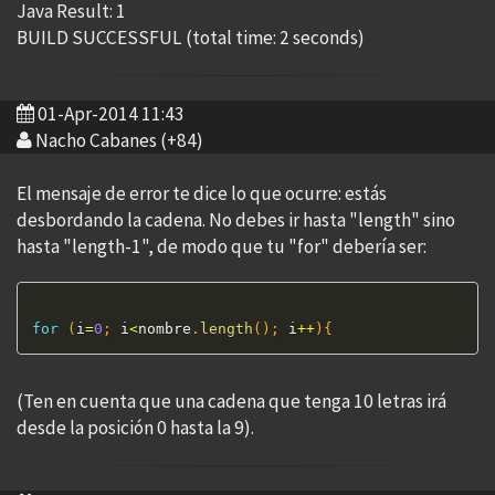
Java Result: 1
BUILD SUCCESSFUL (total time: 2 seconds)
01-Apr-2014 11:43
Nacho Cabanes (+84)
El mensaje de error te dice lo que ocurre: estás
desbordando la cadena. No debes ir hasta "length" sino
hasta "length-1", de modo que tu "for" debería ser:
for
(
i
=
0
;
 i
<
nombre
.
length
(
)
;
 i
++
)
{
(Ten en cuenta que una cadena que tenga 10 letras irá
desde la posición 0 hasta la 9).