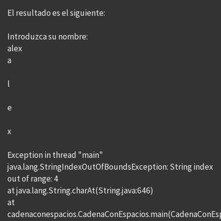
El resultado es el siguiente:
Introduzca su nombre:
alex
a
l
e
x
Exception in thread "main"
java.lang.StringIndexOutOfBoundsException: String index
out of range: 4
at java.lang.String.charAt(String.java:646)
at
cadenaconespacios.CadenaConEspacios.main(CadenaConEspa