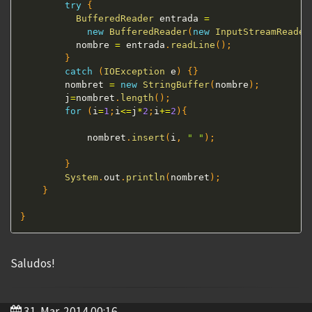
try
{
BufferedReader
 entrada 
=
new
BufferedReader
(
new
InputStreamReader
	      nombre 
=
 entrada
.
readLine
(
)
;
}
catch
(
IOException
 e
)
{
}
	    nombret 
=
new
StringBuffer
(
nombre
)
;
	    j
=
nombret
.
length
(
)
;
for
(
i
=
1
;
i
<=
j
*
2
;
i
+=
2
)
{
	    	nombret
.
insert
(
i
,
" "
)
;
}
System
.
out
.
println
(
nombret
)
;
}
}
Saludos!
31-Mar-2014 00:16