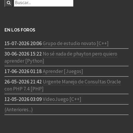
EN LOS FOROS
15-07-2026 20:06
Grupo de estudio novato [C++]
30-06-2026 15:22
No sé nada de phayton pero quiero
aprender [Python]
17-06-2026 01:18
Aprender [Juegos]
26-05-2026 21:42
Urgente Manejo de Consultas Oracle
con PHP 7.4 [PHP]
12-05-2026 03:09
VideoJuego [C++]
(Anteriores...)