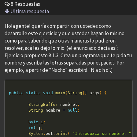
8 Respuestas
Ultima respuesta
Hola gente! quería compartir con ustedes como
desarrolle este ejercicio y que ustedes hagan lo mismo
como para saber de que otras maneras lo pudieron
resolver, acá les dejo lo mio: (el enunciado decía así:
Ejercicio propuesto 8.1.3: Crea un programa que te pida tu
nombre y escriba las letras separadas por espacios. Por
ejemplo, a partir de "Nacho" escribirá "N a c h o".)
public
static
void
main
(
String
[
]
 args
)
{
StringBuffer
 nombret
;
String
 nombre 
=
null
;
byte
 i
;
int
 j
;
System
.
out
.
print
(
"Introduzca su nombre: "
)