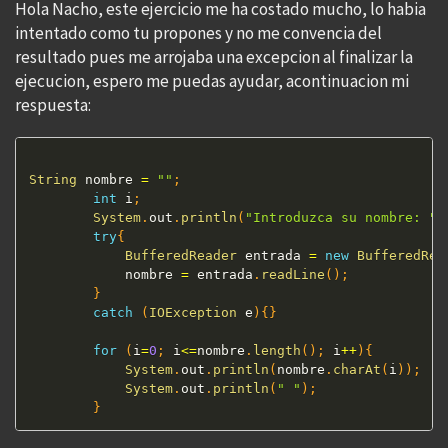
Hola Nacho, este ejercicio me ha costado mucho, lo habia
intentado como tu propones y no me convencia del
resultado pues me arrojaba una excepcion al finalizar la
ejecucion, espero me puedas ayudar, acontinuacion mi
respuesta:
String
 nombre 
=
""
;
int
 i
;
System
.
out
.
println
(
"Introduzca su nombre: "
)
try
{
BufferedReader
 entrada 
=
new
BufferedRea
            nombre 
=
 entrada
.
readLine
(
)
;
}
catch
(
IOException
 e
)
{
}
for
(
i
=
0
;
 i
<=
nombre
.
length
(
)
;
 i
++
)
{
System
.
out
.
println
(
nombre
.
charAt
(
i
)
)
;
System
.
out
.
println
(
" "
)
;
}