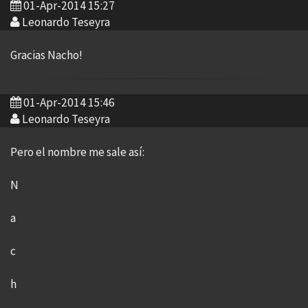
01-Apr-2014 15:27
Leonardo Teseyra
Gracias Nacho!
01-Apr-2014 15:46
Leonardo Teseyra
Pero el nombre me sale así:
N
a
c
h