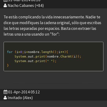
Nacho Cabanes (+84)
Te estás complicando la vida innecesariamente. Nadie te
dice que modifiques la cadena original, sólo que escribas
las letras separadas por espacios. Basta con extraer las
letras una a una usando un "for":
for
(
i
=
0
;
i
<
nombre
.
length
(
)
;
i
++
)
{
System
.
out
.
print
(
nombre
.
CharAt
(
i
)
)
;
System
.
out
.
print
(
" "
)
;
}
01-Apr-2014 05:12
Invitado (Alex)