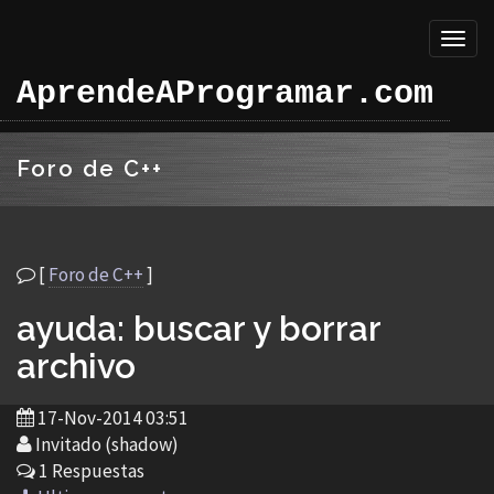
Toggl
naviga
AprendeAProgramar.com
Foro de C++
[
Foro de C++
]
ayuda: buscar y borrar
archivo
17-Nov-2014 03:51
Invitado (shadow)
1 Respuestas