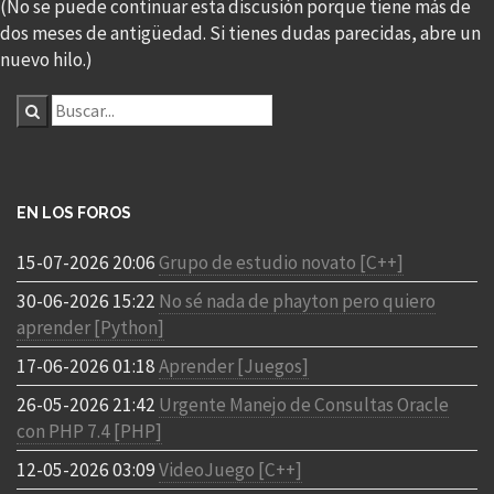
(No se puede continuar esta discusión porque tiene más de
dos meses de antigüedad. Si tienes dudas parecidas, abre un
nuevo hilo.)
EN LOS FOROS
15-07-2026 20:06
Grupo de estudio novato [C++]
30-06-2026 15:22
No sé nada de phayton pero quiero
aprender [Python]
17-06-2026 01:18
Aprender [Juegos]
26-05-2026 21:42
Urgente Manejo de Consultas Oracle
con PHP 7.4 [PHP]
12-05-2026 03:09
VideoJuego [C++]