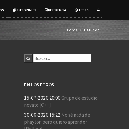
OS
TUTORIALES
REFERENCIA
TESTS
Foros
Pseudoc
EN LOS FOROS
15-07-2026 20:06
Grupo de estudio
novato [C++]
30-06-2026 15:22
No sé nada de
phayton pero quiero aprender
[Python]