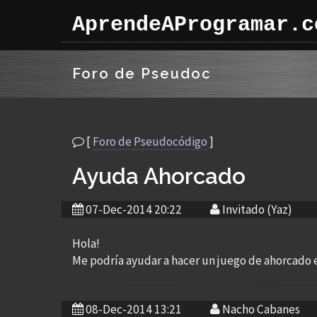
AprendeAProgramar.c
Foro de Pseudoc
[
Foro de Pseudocódigo
]
Ayuda Ahorcado
07-Dec-2014 20:22
Invitado (Yaz)
Hola!
Me podría ayudar a hacer un juego de ahorcado e
08-Dec-2014 13:21
Nacho Cabanes