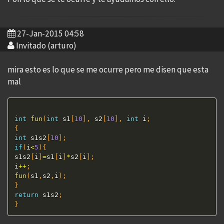
27-Jan-2015 04:58
Invitado (arturo)
mira esto es lo que se me ocurre pero me disen que esta
mal
int
fun
(
int
 s1
[
10
]
,
 s2
[
10
]
,
int
 i
;
{
int
 s1s2
[
10
]
;
if
(
i
<
5
)
{
s1s2
[
i
]
=
s1
[
i
]
*
s2
[
i
]
;
i
++
;
fun
(
s1
,
s2
,
i
)
;
}
return
 s1s2
;
}