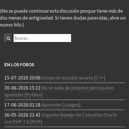
(No se puede continuar esta discusión porque tiene más de
dos meses de antigüedad. Si tienes dudas parecidas, abre un
nuevo hilo.)
EN LOS FOROS
15-07-2026 20:06
Grupo de estudio novato [C++]
30-06-2026 15:22
No sé nada de phayton pero quiero
aprender [Python]
17-06-2026 01:18
Aprender [Juegos]
26-05-2026 21:42
Urgente Manejo de Consultas Oracle
con PHP 7.4 [PHP]