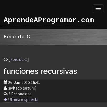
Toggl
naviga
AprendeAProgramar.com
Foro de C
[
Foro de C
]
funciones recursivas
26-Jan-2015 16:41
Invitado (arturo)
3 Respuestas
Ultima respuesta