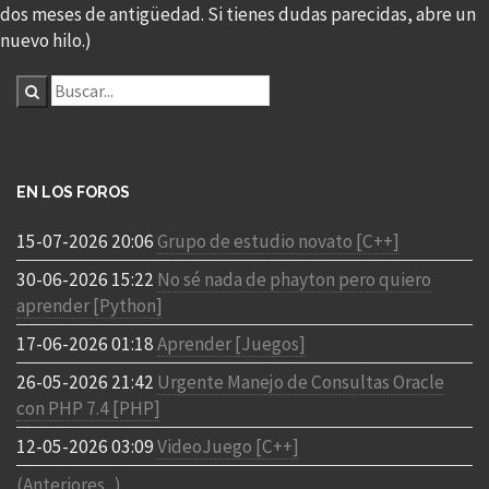
dos meses de antigüedad. Si tienes dudas parecidas, abre un
nuevo hilo.)
EN LOS FOROS
15-07-2026 20:06
Grupo de estudio novato [C++]
30-06-2026 15:22
No sé nada de phayton pero quiero
aprender [Python]
17-06-2026 01:18
Aprender [Juegos]
26-05-2026 21:42
Urgente Manejo de Consultas Oracle
con PHP 7.4 [PHP]
12-05-2026 03:09
VideoJuego [C++]
(Anteriores...)