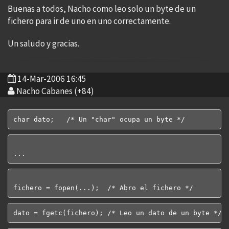
Buenas a todos, Nacho como leo solo un byte de un
fichero para ir de uno en uno correctamente.
Un saludo y gracias.
14-Mar-2006 16:45
Nacho Cabanes (+84)
char dato;   /* Un "char" ocupa un byte */
...
fichero = fopen(...);  /* Abro el fichero */
dato = fgetc(fichero); /* Leo un dato de un byte */