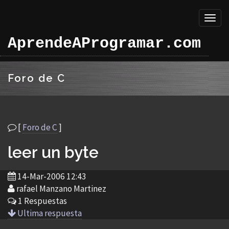
Toggl
naviga
AprendeAProgramar.com
Foro de C
[
Foro de C
]
leer un byte
14-Mar-2006 12:43
rafael Manzano Martinez
1 Respuestas
Ultima respuesta