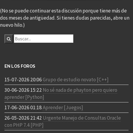
(No se puede continuar esta discusión porque tiene más de
dos meses de antigüedad. Si tienes dudas parecidas, abre un
nuevo hilo.)
EN LOS FOROS
15-07-2026 20:06
Grupo de estudio novato [C++]
30-06-2026 15:22
No sé nada de phayton pero quiero
aprender [Python]
17-06-2026 01:18
Aprender [Juegos]
26-05-2026 21:42
Urgente Manejo de Consultas Oracle
con PHP 7.4 [PHP]