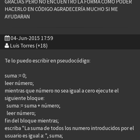
GRACIAS PERO NO ENCUENTRO LA FORMA COMO PODER
HACERLO EN CÓDIGO AGRADECERÍA MUCHO SI ME
AYUDARAN
04-Jun-2015 17:59
Luis Torres (+18)
Te lo puedo escribir en pseudocódigo:
suma := 0;
leer número;
mientras que número no sea igual a cero ejecute el
siguiente bloque:
suma := suma + número;
leer número;
fin del bloque mientras;
escriba "La suma de todos los numero introducidos por el
usuario es igual a: ", suma;