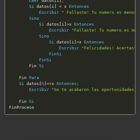
Leer
 datos[i]
;
Si
 datos[i] 
<
 x 
Entonces
Escribir
" Fallaste! Tu numero es menor"
Sino
Si
 datos[i]
>
x 
Entonces
Escribir
"Fallaste! Tu numero es may
Sino
Si
 datos[i]
=
x 
Entonces
Escribir
"Felicidades! Acertaste
FinSi
FinSi
		Fin 
Si
	Fin 
Para
Si
 datos[
6
]
<>
x 
Entonces
;
Escribir
"Se te acabaron las oportunidades! 
	Fin 
Si