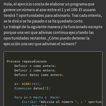
Hola, el ejercicio consta de elaborar un programa que
genere un número al azar entre el 1 y el 100. El usuario
tendrá 7 oportunidades para adivinarlo. Tras cada intento,
se le dirá si se ha pasado o se ha quedado corto.
Lo trabajé de la siguiente manera y ha funcionado excepto
porque una vez que adivinas continua ejecutando las
oportunidades restantes. ¿Cómo puedo detener la
ejecución una vez que adivinan el número?
Proceso repasodiezuno

	Definir x como entero
;
	Definir i como entero
;
	Definir datos como entero
;
	x
<
-
AZAR
(
101
)
;
Dimension
 datos[
7
]
;
Para
 i
<
-
0
Hasta
6
Hacer
Escribir
 "Adivina el número 
", i "
 oportunid