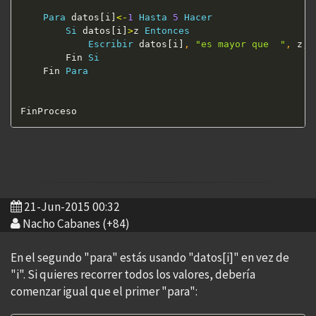
Para
 datos[i]
<
-
1
Hasta
5
Hacer
Si
 datos[i]
>
z 
Entonces
Escribir
 datos[i]
,
"es mayor que  "
,
 z
;
		Fin 
Si
	Fin 
Para
21-Jun-2015 00:32
Nacho Cabanes (+84)
En el segundo "para" estás usando "datos[i]" en vez de
"i". Si quieres recorrer todos los valores, debería
comenzar igual que el primer "para":