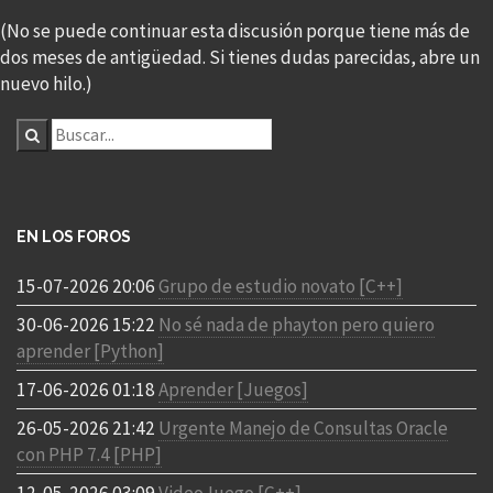
(No se puede continuar esta discusión porque tiene más de
dos meses de antigüedad. Si tienes dudas parecidas, abre un
nuevo hilo.)
EN LOS FOROS
15-07-2026 20:06
Grupo de estudio novato [C++]
30-06-2026 15:22
No sé nada de phayton pero quiero
aprender [Python]
17-06-2026 01:18
Aprender [Juegos]
26-05-2026 21:42
Urgente Manejo de Consultas Oracle
con PHP 7.4 [PHP]