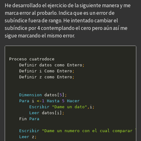
He desarrollado el ejercicio de la siguiente manera y me
marca error al probarlo. Indica que es un error de
subíndice fuera de rango. He intentado cambiar el
subíndice por 4 contemplando el cero pero aún así me
sigue marcando el mismo error.
Proceso cuatrodoce

	Definir datos como Entero
;
	Definir i Como Entero
;
	Definir z como Entero
;
Dimension
 datos[
5
]
;
Para
 i 
<
-
1
Hasta
5
Hacer
Escribir
"Dame un dato"
,
i
;
Leer
 datos[i]
;
	Fin 
Para
Escribir
"Dame un numero con el cual comparar lo
Leer
 z
;