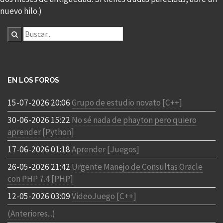
nuevo hilo.)
EN LOS FOROS
15-07-2026 20:06
Grupo de estudio novato [C++]
30-06-2026 15:22
No sé nada de phayton pero quiero
aprender [Python]
17-06-2026 01:18
Aprender [Juegos]
26-05-2026 21:42
Urgente Manejo de Consultas Oracle
con PHP 7.4 [PHP]
12-05-2026 03:09
VideoJuego [C++]
(Anteriores...)