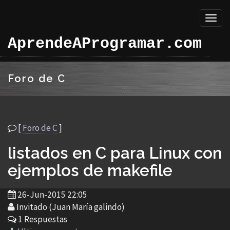
Toggl
naviga
AprendeAProgramar.com
Foro de C
[
Foro de C
]
listados en C para Linux con
ejemplos de makefile
26-Jun-2015 22:05
Invitado (Juan María galindo)
1 Respuestas