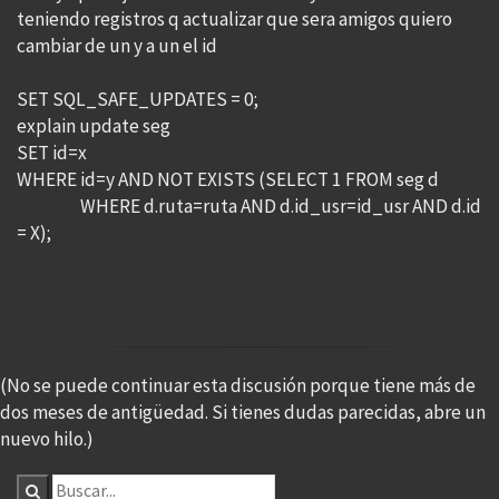
teniendo registros q actualizar que sera amigos quiero
cambiar de un y a un el id
SET SQL_SAFE_UPDATES = 0;
explain update seg
SET id=x
WHERE id=y AND NOT EXISTS (SELECT 1 FROM seg d
WHERE d.ruta=ruta AND d.id_usr=id_usr AND d.id
= X);
(No se puede continuar esta discusión porque tiene más de
dos meses de antigüedad. Si tienes dudas parecidas, abre un
nuevo hilo.)