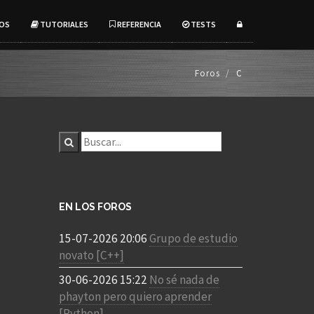
OS
TUTORIALES
REFERENCIA
TESTS
Foros
C
EN LOS FOROS
15-07-2026 20:06
Grupo de estudio
novato [C++]
30-06-2026 15:22
No sé nada de
phayton pero quiero aprender
[Python]