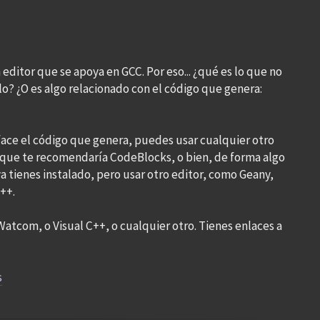
ditor que se apoya en GCC. Por eso... ¿qué es lo que no
o? ¿O es algo relacionado con el código que genera:
isface el código que genera, puedes usar cualquier otro
o que te recomendaría CodeBlocks, o bien, de forma algo
 tienes instalado, pero usar otro editor, como Geany,
++.
atcom, o Visual C++, o cualquier otro. Tienes enlaces a
s