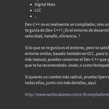
Digital Mars
LCC
...
Dev-C++ no es realmente un compilador, sino un e
te gusta de Dev-C++? ¿Es el entorno de desarroll
velocidad, tamaño, eficiencia...?
Si lo que no te gusta es el entorno, pero te sat
entorno similar, basado también en GCC, para l
más manual, puedes conservar el Dev-C++ que ya
que te ha recomendado Javier, o como Notepad
Si quieres un cambio más radical, prueba Open W
todos ellos, junto con más detalles, aquí:
http://www.nachocabanes.com/c/#compiladore