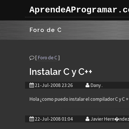
AprendeAProgramar.c
Foro de C
[
Foro de C
]
Instalar C y C++
21-Jul-2008 23:26
Dany .
Hola ¿como puedo instalar el compilador C y C 
22-Jul-2008 01:04
Javier Hern�nde