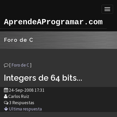
Toggl
naviga
AprendeAProgramar.com
Foro de C
[
Foro de C
]
Integers de 64 bits...
24-Sep-2008 17:31
Carlos Ruiz
3 Respuestas
Ultima respuesta