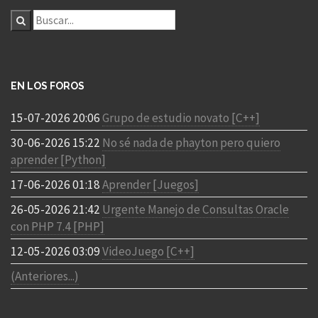
EN LOS FOROS
15-07-2026 20:06
Grupo de estudio novato [C++]
30-06-2026 15:22
No sé nada de phayton pero quiero
aprender [Python]
17-06-2026 01:18
Aprender [Juegos]
26-05-2026 21:42
Urgente Manejo de Consultas Oracle
con PHP 7.4 [PHP]
12-05-2026 03:09
VideoJuego [C++]
(Anteriores...)