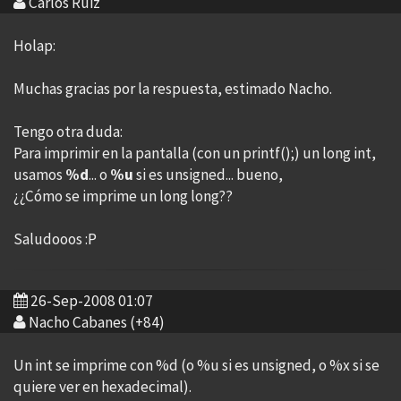
Carlos Ruiz
Holap:
Muchas gracias por la respuesta, estimado Nacho.
Tengo otra duda:
Para imprimir en la pantalla (con un printf();) un long int,
usamos
%d
... o
%u
si es unsigned... bueno,
¿¿Cómo se imprime un long long??
Saludooos :P
26-Sep-2008 01:07
Nacho Cabanes (+84)
Un int se imprime con %d (o %u si es unsigned, o %x si se
quiere ver en hexadecimal).