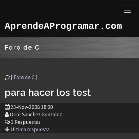
Toggl
naviga
AprendeAProgramar.com
Foro de C
[
Foro de C
]
para hacer los test
23-Nov-2008 18:00
Oriol Sanchez Gonzalez
1 Respuestas
Ultima respuesta