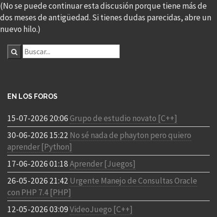
(No se puede continuar esta discusión porque tiene más de
dos meses de antigüedad. Si tienes dudas parecidas, abre un
nuevo hilo.)
EN LOS FOROS
15-07-2026 20:06
Grupo de estudio novato [C++]
30-06-2026 15:22
No sé nada de phayton pero quiero
aprender [Python]
17-06-2026 01:18
Aprender [Juegos]
26-05-2026 21:42
Urgente Manejo de Consultas Oracle
con PHP 7.4 [PHP]
12-05-2026 03:09
VideoJuego [C++]