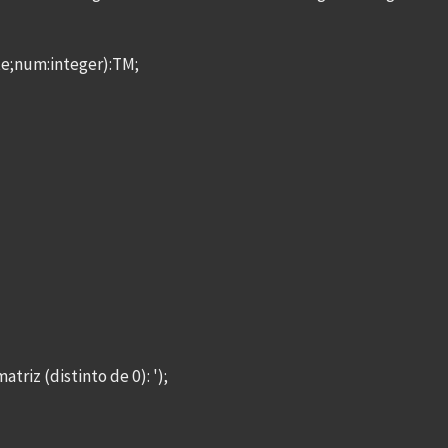
e;num:integer):TM;
riz (distinto de 0): ');