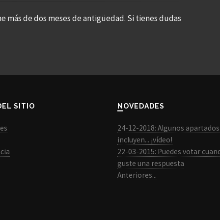
ne más de dos meses de antigüedad. Si tienes dudas
DEL SITIO
NOVEDADES
les
24-12-2018: Algunos apartados
incluyen... ¡vídeo!
cia
22-03-2015: Puedes votar cuan
guste una respuesta
Anteriores...