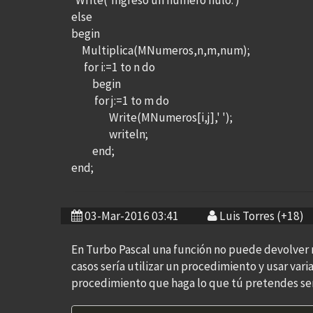
Write('Ingreso un numero nulo.')
else
begin
Multiplica(MNumeros,n,m,num);
for i:=1 to n do
begin
for j:=1 to m do
Write(MNumeros[i,j],' ');
writeln;
end;
end;
03-Mar-2016 03:41
Luis Torres (+18)
En Turbo Pascal una función no puede devolver ni
casos sería utilizar un procedimiento y usar vari
procedimiento que haga lo que tú pretendes serí