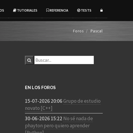
OS
TUTORIALES
REFERENCIA
TESTS
Foros
Pascal
EN LOS FOROS
15-07-2026 20:06
Grupo de estudio
novato [C++]
30-06-2026 15:22
No sé nada de
phayton pero quiero aprender
[Python]