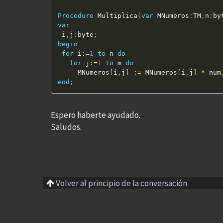
Procedure
 Multiplica
(
var
 MNumeros
:
TM
;
n
:
by
var
 i
,
j
:
byte
;
begin
for
 i
:=
1
to
 n 
do
for
 j
:=
1
to
 m 
do
     MNumeros
[
i
,
j
]
:=
 MNumeros
[
i
,
j
]
*
 num
end
;
Espero haberte ayudado.
Saludos.
Volver al principio de la conversación