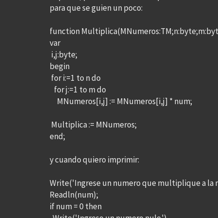
para que se guien un poco:
function Multiplica(MNumeros:TM;n:byte;m:byt
var
i,j:byte;
begin
for i:=1 to n do
for j:=1 to m do
MNumeros[i,j] := MNumeros[i,j] * num;
Multiplica := MNumeros;
end;
y cuando quiero imprimir:
Write('Ingrese un numero que multiplique a la mat
Readln(num);
if num = 0 then