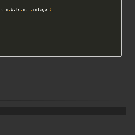
te
;
m
:
byte
;
num
:
integer
)
;
;