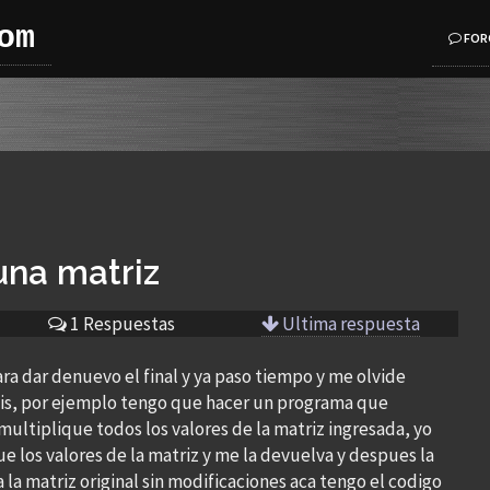
om
FOR
una matriz
1 Respuestas
Ultima respuesta
ra dar denuevo el final y ya paso tiempo y me olvide
xis, por ejemplo tengo que hacer un programa que
ltiplique todos los valores de la matriz ingresada, yo
e los valores de la matriz y me la devuelva y despues la
la matriz original sin modificaciones aca tengo el codigo