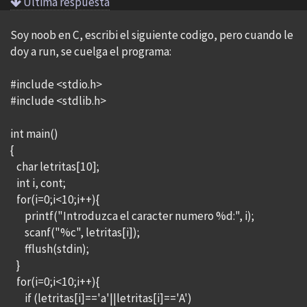
Ultima respuesta
Soy noob en C, escribi el siguiente codigo, pero cuando le
doy a run, se cuelga el programa:
#include <stdio.h>
#include <stdlib.h>
int main()
{
char letritas[10];
int i, cont;
for(i=0;i<10;i++){
printf("Introduzca el caracter numero %d:", i);
scanf("%c", letritas[i]);
fflush(stdin);
}
for(i=0;i<10;i++){
if (letritas[i]=='a'||letritas[i]=='A')