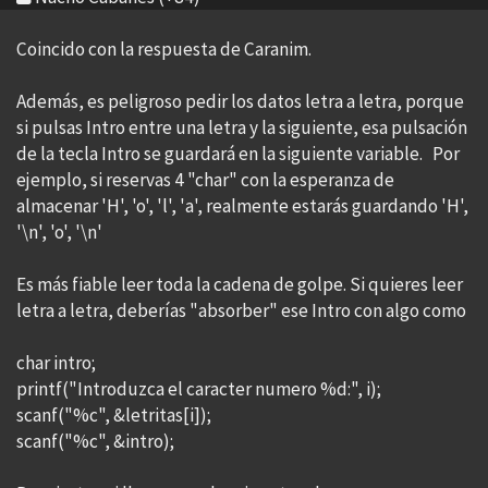
Coincido con la respuesta de Caranim.
Además, es peligroso pedir los datos letra a letra, porque
si pulsas Intro entre una letra y la siguiente, esa pulsación
de la tecla Intro se guardará en la siguiente variable. Por
ejemplo, si reservas 4 "char" con la esperanza de
almacenar 'H', 'o', 'l', 'a', realmente estarás guardando 'H',
'\n', 'o', '\n'
Es más fiable leer toda la cadena de golpe. Si quieres leer
letra a letra, deberías "absorber" ese Intro con algo como
char intro;
printf("Introduzca el caracter numero %d:", i);
scanf("%c", &letritas[i]);
scanf("%c", &intro);