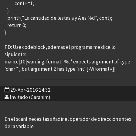
cont+=1;
}
printf("La cantidad de lestas a y A es:%d", cont);
return 0;
}
PD: Use codeblock, ademas el programa me dice lo
siguiente:
main.c|10|warning: format '%c' expects argument of type
'char *', but argument 2 has type 'int' [-Wformat=]|
29-Apr-2016 14:32
Invitado (Caranim)
En el scanf necesitas añadir el operador de dirección antes
de la variable: