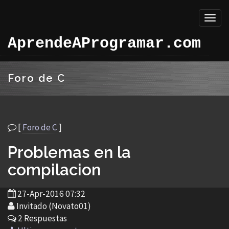
Toggl
naviga
AprendeAProgramar.com
Foro de C
[
Foro de C
]
Problemas en la
compilacion
27-Apr-2016 07:32
Invitado (Novato01)
2 Respuestas