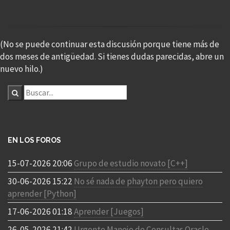
(No se puede continuar esta discusión porque tiene más de
dos meses de antigüedad. Si tienes dudas parecidas, abre un
nuevo hilo.)
EN LOS FOROS
15-07-2026 20:06
Grupo de estudio novato [C++]
30-06-2026 15:22
No sé nada de phayton pero quiero
aprender [Python]
17-06-2026 01:18
Aprender [Juegos]
26-05-2026 21:42
Urgente Manejo de Consultas Oracle