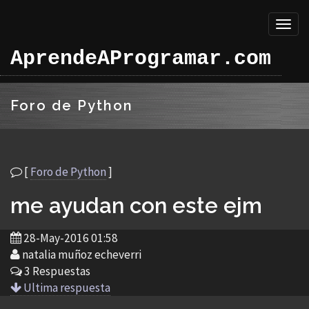
Toggl
naviga
AprendeAProgramar.com
Foro de Python
[
Foro de Python
]
me ayudan con este ejm
28-May-2016 01:58
natalia muñoz echeverri
3 Respuestas
Ultima respuesta