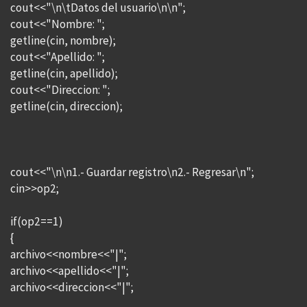
cout<<"\n\tDatos del usuario\n\n";
cout<<"Nombre: ";
getline(cin, nombre);
cout<<"Apellido: ";
getline(cin, apellido);
cout<<"Direccion: ";
getline(cin, direccion);
cout<<"\n\n1.- Guardar registro\n2.- Regresar\n";
cin>>op2;
if(op2==1)
{
archivo<<nombre<<"|";
archivo<<apellido<<"|";
archivo<<direccion<<"|";