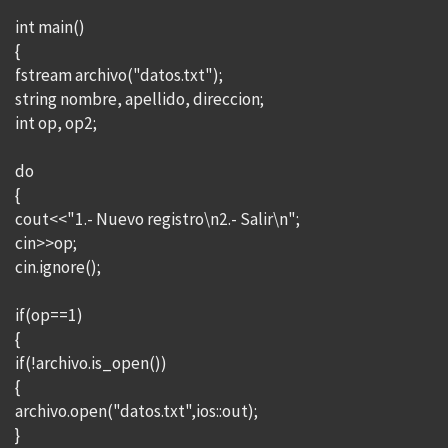
int main()
{
fstream archivo("datos.txt");
string nombre, apellido, direccion;
int op, op2;
do
{
cout<<"1.- Nuevo registro\n2.- Salir\n";
cin>>op;
cin.ignore();
if(op==1)
{
if(!archivo.is_open())
{
archivo.open("datos.txt",ios::out);
}