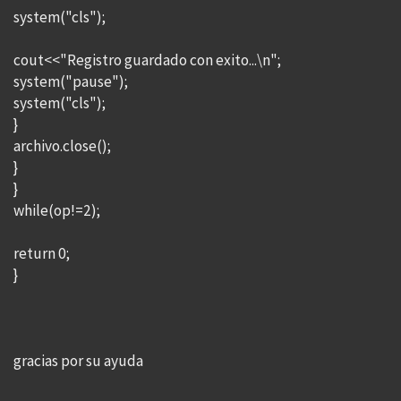
system("cls");
cout<<"Registro guardado con exito...\n";
system("pause");
system("cls");
}
archivo.close();
}
}
while(op!=2);
return 0;
}
gracias por su ayuda