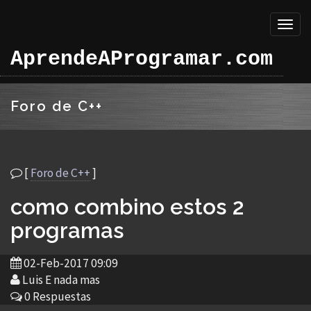
Toggl
naviga
AprendeAProgramar.com
Foro de C++
[
Foro de C++
]
como combino estos 2
programas
02-Feb-2017 09:09
Luis E nada mas
0 Respuestas