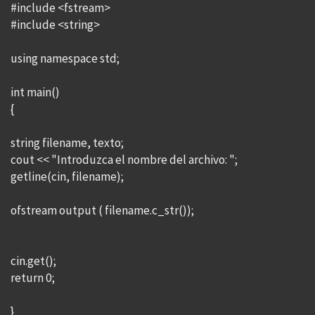
#include <fstream>
#include <string>
using namespace std;
int main()
{
string filename, texto;
cout << "Introduzca el nombre del archivo: ";
getline(cin, filename);
ofstream output ( filename.c_str());
cin.get();
return 0;
}