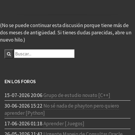
(No se puede continuar esta discusión porque tiene más de
dos meses de antigüedad. Si tienes dudas parecidas, abre un
nuevo hilo.)
EN LOS FOROS
15-07-2026 20:06
Grupo de estudio novato [C++]
30-06-2026 15:22
No sé nada de phayton pero quiero
aprender [Python]
17-06-2026 01:18
Aprender [Juegos]
26-05-2026 21:42
Urgente Manejo de Consultas Oracle