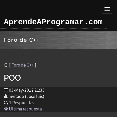
Toggl
naviga
AprendeAProgramar.com
Foro de C++
[
Foro de C++
]
POO
03-May-2017 21:33
Invitado (Jose luis)
1 Respuestas
Ultima respuesta