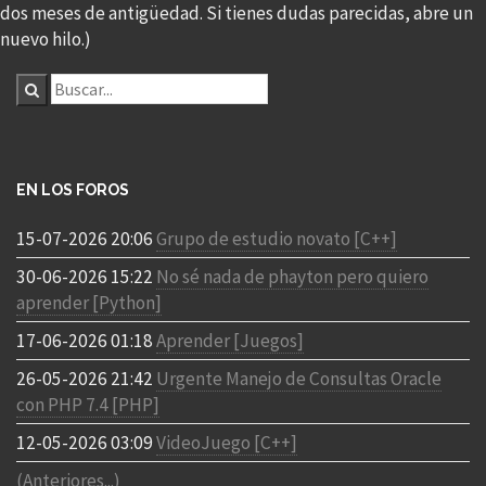
dos meses de antigüedad. Si tienes dudas parecidas, abre un
nuevo hilo.)
EN LOS FOROS
15-07-2026 20:06
Grupo de estudio novato [C++]
30-06-2026 15:22
No sé nada de phayton pero quiero
aprender [Python]
17-06-2026 01:18
Aprender [Juegos]
26-05-2026 21:42
Urgente Manejo de Consultas Oracle
con PHP 7.4 [PHP]
12-05-2026 03:09
VideoJuego [C++]
(Anteriores...)