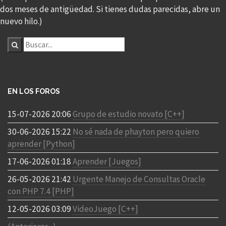
dos meses de antigüedad. Si tienes dudas parecidas, abre un
nuevo hilo.)
EN LOS FOROS
15-07-2026 20:06
Grupo de estudio novato [C++]
30-06-2026 15:22
No sé nada de phayton pero quiero
aprender [Python]
17-06-2026 01:18
Aprender [Juegos]
26-05-2026 21:42
Urgente Manejo de Consultas Oracle
con PHP 7.4 [PHP]
12-05-2026 03:09
VideoJuego [C++]