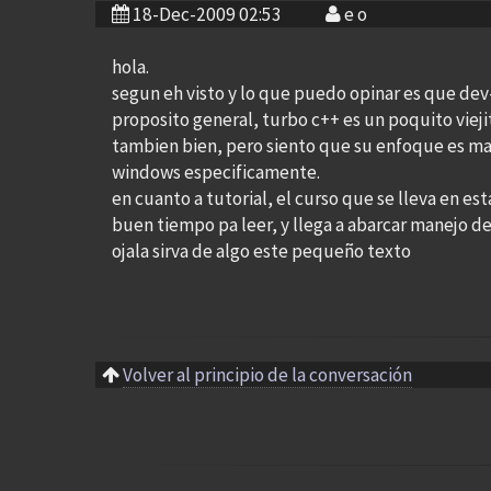
18-Dec-2009 02:53
e o
hola.
segun eh visto y lo que puedo opinar es que dev
proposito general, turbo c++ es un poquito vieji
tambien bien, pero siento que su enfoque es ma
windows especificamente.
en cuanto a tutorial, el curso que se lleva en es
buen tiempo pa leer, y llega a abarcar manejo d
ojala sirva de algo este pequeño texto
Volver al principio de la conversación