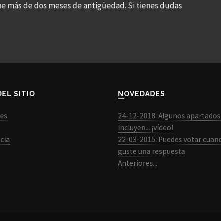
ne más de dos meses de antigüedad. Si tienes dudas
DEL SITIO
NOVEDADES
les
24-12-2018: Algunos apartados
incluyen... ¡vídeo!
cia
22-03-2015: Puedes votar cuan
guste una respuesta
Anteriores...