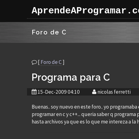
AprendeAProgramar.c
Foro de C
[
Foro de C
]
Programa para C
15-Dec-2009 04:10
nicolas ferretti
Buenas.. soy nuevo en este foro.. yo programaba e
programar en c y c++... queria saber q programa p
hasta archivos ya que es lo que me intereza a la 