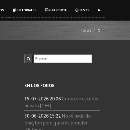
OS
TUTORIALES
REFERENCIA
TESTS
Foros
C
EN LOS FOROS
15-07-2026 20:06
Grupo de estudio
novato [C++]
30-06-2026 15:22
No sé nada de
phayton pero quiero aprender
[Python]