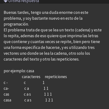
Ultima respuesta
Buenas tardes, tengo una duda enorme con este
problema, y soy bastante nuevo en esto de la
programación.
El problema trata de que se lea un texto (cadena) y este
lo repita, ademas de eso quiere que imprima las letras
que contiene y cuantas veces se repite, bien pero tiene
una forma especifica de hacerse, y es utilizando tres
vectores uno donde se lea la cadena, otro solo los
caracteres del texto y otro las repeticiones.
por ejemplo: casa
caracteres repeticiones
c - c 1
ca- c a 1 1
cas c a s 1 1 1
casa c a s 1 2 1