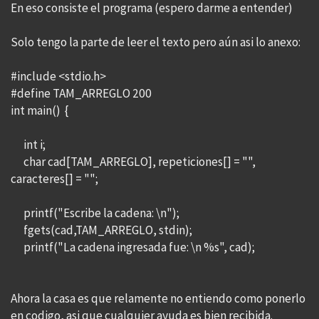
En eso consiste el programa (espero darme a entender)
Solo tengo la parte de leer el texto pero aún asi lo anexo:
#include <stdio.h>
#define TAM_ARREGLO 200
int main() {
int i;
char cad[TAM_ARREGLO], repeticiones[] = "",
caracteres[] = "";
printf("Escribe la cadena: \n");
fgets(cad,TAM_ARREGLO, stdin);
printf("La cadena ingresada fue: \n %s", cad);
Ahora la casa es que relamente no entiendo como ponerlo
en codigo, asi que cualquier ayuda es bien recibida.