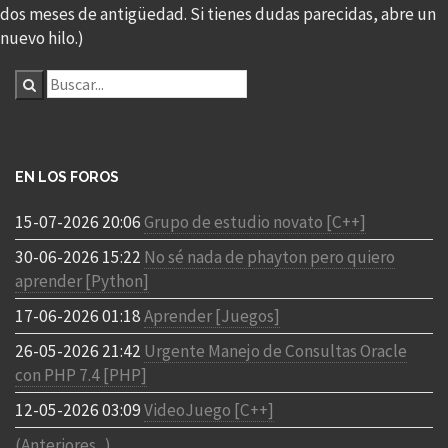
dos meses de antigüedad. Si tienes dudas parecidas, abre un
nuevo hilo.)
EN LOS FOROS
15-07-2026 20:06
Grupo de estudio novato [C++]
30-06-2026 15:22
No sé nada de phayton pero quiero
aprender [Python]
17-06-2026 01:18
Aprender [Juegos]
26-05-2026 21:42
Urgente Manejo de Consultas Oracle
con PHP 7.4 [PHP]
12-05-2026 03:09
VideoJuego [C++]
(Anteriores...)