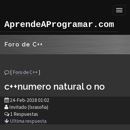
Toggl
naviga
AprendeAProgramar.com
Foro de C++
[
Foro de C++
]
c++numero natural o no
24-Feb-2018 01:02
Invitado (lsrasofia)
1 Respuestas
Ultima respuesta