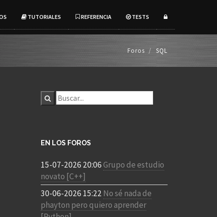
OS
TUTORIALES
REFERENCIA
TESTS
Foros
SQL
EN LOS FOROS
15-07-2026 20:06
Grupo de estudio
novato [C++]
30-06-2026 15:22
No sé nada de
phayton pero quiero aprender
[Python]