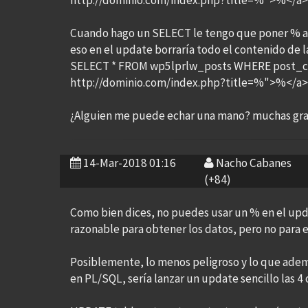
http://dominio.com/index.php?title=%">%</a>',
Cuando hago un SELECT le tengo que poner % al pr
eso en el update borraría todo el contenido de l
SELECT * FROM wp5lprlw_posts WHERE post_co
http://dominio.com/index.php?title=%">%</a
¿Alguien me puede echar una mano? muchas gr
14-Mar-2018 01:16
Nacho Cabanes
(+84)
Como bien dices, no puedes usar un % en el updat
razonable para obtener los datos, pero no para e
Posiblemente, lo menos peligroso y lo que adem
en PL/SQL, sería lanzar un update sencillo las 4 