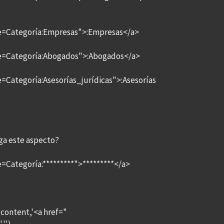
le=Categoría:Empresas">:Empresas</a>
le=Categoría:Abogados">:Abogados</a>
=Categoría:Asesorías_jurídicas">:Asesorías
nga este aspecto?
=Categoría:*********">*********</a>
content,'<a href="