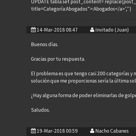
UPDATE tabla set post_content= replace(post_
title=Categoría:Abogados">:Abogados</a>','')
14-Mar-2018 08:47
Invitado (Juan)
Buenos días.
Gracias por tu respuesta.
El problema es que tengo casi 200 categorías y 
solución que me proporcionas sería la última sol
¿Hay alguna forma de poder eliminarlas de golp
Saludos.
19-Mar-2018 00:59
Nacho Cabanes