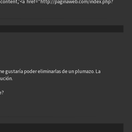
content,'<a href="http://paginaweb.com/index.php?
me gustaría poder eliminarlas de un plumazo. La
ución.
e?