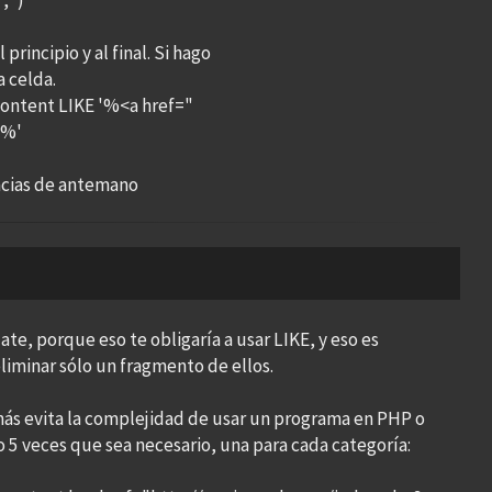
'')
incipio y al final. Si hago
a celda.
ntent LIKE '%<a href="
>%'
acias de antemano
e, porque eso te obligaría a usar LIKE, y eso es
liminar sólo un fragmento de ellos.
ás evita la complejidad de usar un programa en PHP o
o 5 veces que sea necesario, una para cada categoría: