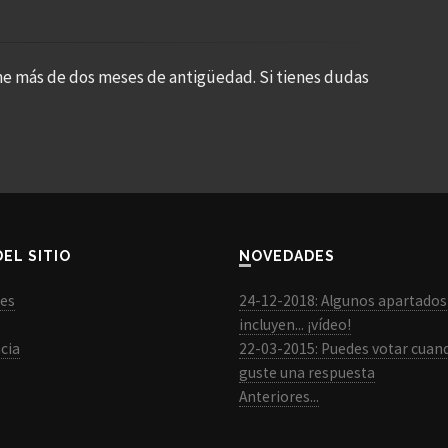
ne más de dos meses de antigüedad. Si tienes dudas
DEL SITIO
NOVEDADES
les
24-12-2018: Algunos apartados
incluyen... ¡vídeo!
cia
22-03-2015: Puedes votar cuan
guste una respuesta
Anteriores...