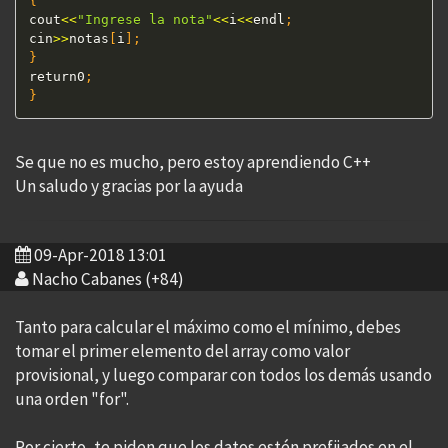
{
cout
<<
"Ingrese la nota"
<<
i
<<
endl
;
cin
>>
notas
[
i
]
;
}
return0
;
}
Se que no es mucho, pero estoy aprendiendo C++
Un saludo y gracias por la ayuda
09-Apr-2018 13:01
Nacho Cabanes (+84)
Tanto para calcular el máximo como el mínimo, debes
tomar el primer elemento del array como valor
provisional, y luego comparar con todos los demás usando
una orden "for".
Por cierto, te piden que los datos estén prefijados en el