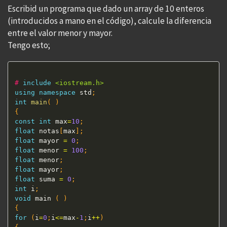
Escribid un programa que dado un array de 10 enteros
(introducidos a mano en el código), calcule la diferencia
entre el valor menor y mayor.
Tengo esto;
# 
include
<iostream.h>
using
namespace
 std
;
int
main
(
)
{
const
int
 max
=
10
;
float
 notas
[
max
]
;
float
 mayor 
=
0
;
float
 menor 
=
100
;
float
 menor
;
float
 mayor
;
float
 suma 
=
0
;
int
 i
;
void
 main 
(
)
{
for
(
i
=
0
;
i
<=
max
-
1
;
i
++
)