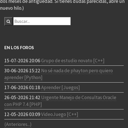
dos meses de antigüedad. Si tienes dudas parecidas, abre un
nuevo hilo.)
EN LOS FOROS
15-07-2026 20:06
Grupo de estudio novato [C++]
30-06-2026 15:22
No sé nada de phayton pero quiero
aprender [Python]
17-06-2026 01:18
Aprender [Juegos]
26-05-2026 21:42
Urgente Manejo de Consultas Oracle
con PHP 7.4 [PHP]
12-05-2026 03:09
VideoJuego [C++]
(Anteriores...)