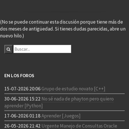
(No se puede continuar esta discusión porque tiene más de
dos meses de antigüedad. Si tienes dudas parecidas, abre un
nuevo hilo.)
EN LOS FOROS
15-07-2026 20:06
Grupo de estudio novato [C++]
30-06-2026 15:22
No sé nada de phayton pero quiero
aprender [Python]
17-06-2026 01:18
Aprender [Juegos]
26-05-2026 21:42
Urgente Manejo de Consultas Oracle