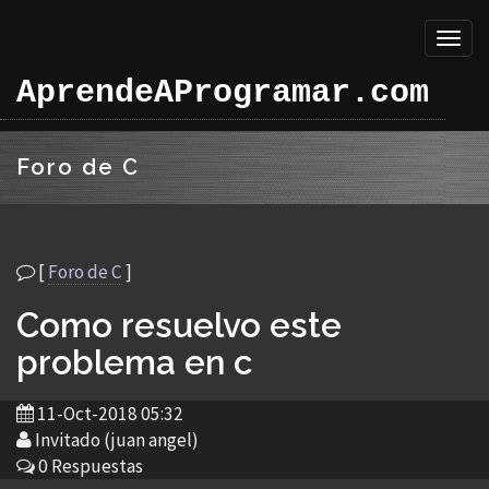
Toggl
naviga
AprendeAProgramar.com
Foro de C
[
Foro de C
]
Como resuelvo este
problema en c
11-Oct-2018 05:32
Invitado (juan angel)
0 Respuestas