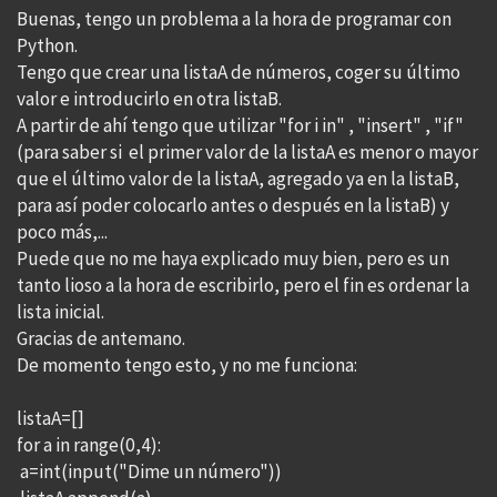
Buenas, tengo un problema a la hora de programar con
Python.
Tengo que crear una listaA de números, coger su último
valor e introducirlo en otra listaB.
A partir de ahí tengo que utilizar "for i in" , "insert" , "if"
(para saber si el primer valor de la listaA es menor o mayor
que el último valor de la listaA, agregado ya en la listaB,
para así poder colocarlo antes o después en la listaB) y
poco más,...
Puede que no me haya explicado muy bien, pero es un
tanto lioso a la hora de escribirlo, pero el fin es ordenar la
lista inicial.
Gracias de antemano.
De momento tengo esto, y no me funciona:
listaA=[]
for a in range(0,4):
a=int(input("Dime un número"))