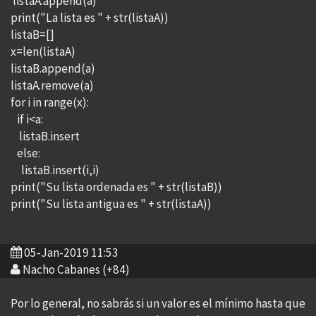
listaA.append(a)
print("La lista es " + str(listaA))
listaB=[]
x=len(listaA)
listaB.append(a)
listaA.remove(a)
for i in range(x):
if i<a:
listaB.insert
else:
listaB.insert(i,i)
print("Su lista ordenada es " + str(listaB))
print("Su lista antigua es " + str(listaA))
05-Jan-2019 11:53
Nacho Cabanes (+84)
Por lo general, no sabrás si un valor es el mínimo hasta que