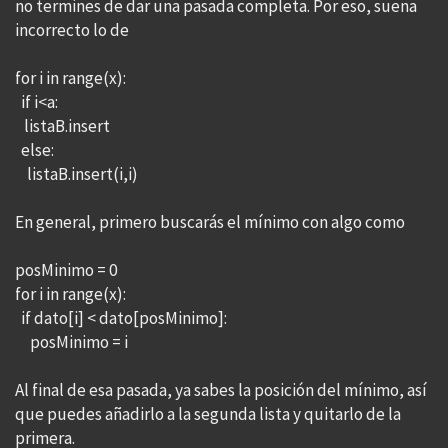
no termines de dar una pasada completa. Por eso, suena
incorrecto lo de
for i in range(x):
if i<a:
listaB.insert
else:
listaB.insert(i,i)
En general, primero buscarás el mínimo con algo como
posMinimo = 0
for i in range(x):
if dato[i] < dato[posMinimo]:
posMinimo = i
Al final de esa pasada, ya sabes la posición del mínimo, así
que puedes añadirlo a la segunda lista y quitarlo de la
primera.