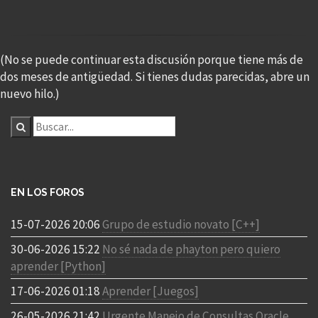
(No se puede continuar esta discusión porque tiene más de
dos meses de antigüedad. Si tienes dudas parecidas, abre un
nuevo hilo.)
EN LOS FOROS
15-07-2026 20:06
Grupo de estudio novato [C++]
30-06-2026 15:22
No sé nada de phayton pero quiero
aprender [Python]
17-06-2026 01:18
Aprender [Juegos]
26-05-2026 21:42
Urgente Manejo de Consultas Oracle