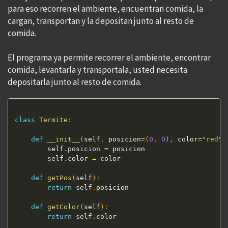
para eso recorren el ambiente, encuentran comida, la
cargan, transportan y la depositan junto al resto de
comida.
El programa ya permite recorrer el ambiente, encontrar
comida, levantarla y transportala, usted necesita
depositarla junto al resto de comida.
class
Termite
:
def
__init__
(
self
,
 posicion
=
(
0
,
0
)
,
 color
=
"red"
)
        self
.
posicion 
=
 posicion

        self
.
color 
=
 color

def
getPos
(
self
)
:
return
 self
.
posicion

def
getColor
(
self
)
:
return
 self
.
color
