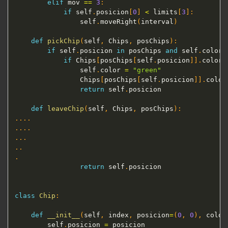
elif
 mov 
==
3
:
if
 self
.
posicion
[
0
]
<
 limits
[
3
]
:
                self
.
moveRight
(
interval
)
def
pickChip
(
self
,
 Chips
,
 posChips
)
:
if
 self
.
posicion 
in
 posChips 
and
 self
.
color 
if
 Chips
[
posChips
[
self
.
posicion
]
]
.
color 
                self
.
color 
=
"green"
                Chips
[
posChips
[
self
.
posicion
]
]
.
color
return
 self
.
posicion

def
leaveChip
(
self
,
 Chips
,
 posChips
)
:
.
.
.
.
.
.
.
.
.
.
.
.
.
.
return
 self
.
posicion

class
Chip
:
def
__init__
(
self
,
 index
,
 posicion
=
(
0
,
0
)
,
 color
        self
.
posicion 
=
 posicion
