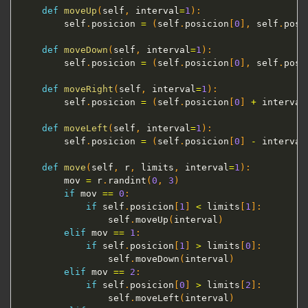
def
moveUp
(
self
,
 interval
=
1
)
:
        self
.
posicion 
=
(
self
.
posicion
[
0
]
,
 self
.
posi
def
moveDown
(
self
,
 interval
=
1
)
:
        self
.
posicion 
=
(
self
.
posicion
[
0
]
,
 self
.
posi
def
moveRight
(
self
,
 interval
=
1
)
:
        self
.
posicion 
=
(
self
.
posicion
[
0
]
+
 interval
def
moveLeft
(
self
,
 interval
=
1
)
:
        self
.
posicion 
=
(
self
.
posicion
[
0
]
-
 interval
def
move
(
self
,
 r
,
 limits
,
 interval
=
1
)
:
        mov 
=
 r
.
randint
(
0
,
3
)
if
 mov 
==
0
:
if
 self
.
posicion
[
1
]
<
 limits
[
1
]
:
                self
.
moveUp
(
interval
)
elif
 mov 
==
1
:
if
 self
.
posicion
[
1
]
>
 limits
[
0
]
:
                self
.
moveDown
(
interval
)
elif
 mov 
==
2
:
if
 self
.
posicion
[
0
]
>
 limits
[
2
]
:
                self
.
moveLeft
(
interval
)