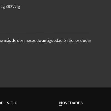
pLyjZ92VvIg
ne más de dos meses de antigüedad. Si tienes dudas
DEL SITIO
NOVEDADES