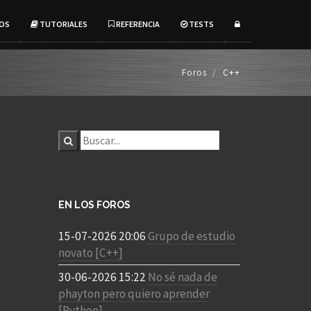
OS
TUTORIALES
REFERENCIA
TESTS
Foros
C++
EN LOS FOROS
15-07-2026 20:06
Grupo de estudio
novato [C++]
30-06-2026 15:22
No sé nada de
phayton pero quiero aprender
[Python]