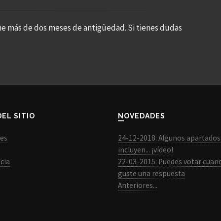
ne más de dos meses de antigüedad. Si tienes dudas
DEL SITIO
NOVEDADES
les
24-12-2018: Algunos apartados
incluyen... ¡vídeo!
cia
22-03-2015: Puedes votar cuan
guste una respuesta
Anteriores...