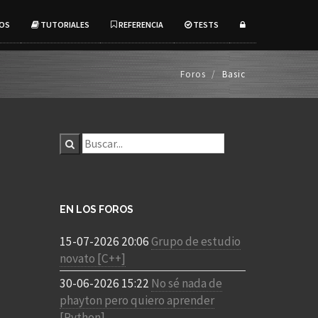
OS
TUTORIALES
REFERENCIA
TESTS
Foros
Basic
EN LOS FOROS
15-07-2026 20:06
Grupo de estudio
novato [C++]
30-06-2026 15:22
No sé nada de
phayton pero quiero aprender
[Python]