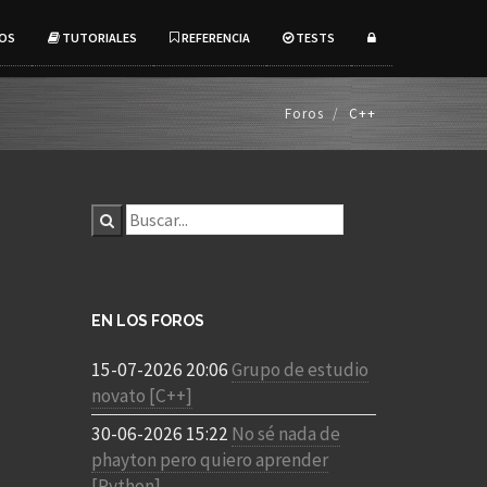
OS
TUTORIALES
REFERENCIA
TESTS
Foros
C++
EN LOS FOROS
15-07-2026 20:06
Grupo de estudio
novato [C++]
30-06-2026 15:22
No sé nada de
phayton pero quiero aprender
[Python]