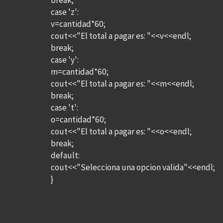
break;
case 'z':
v=cantidad*60;
cout<<"El total a pagar es: "<<v<<endl;
break;
case 'y':
m=cantidad*60;
cout<<"El total a pagar es: "<<m<<endl;
break;
case 't':
o=cantidad*60;
cout<<"El total a pagar es: "<<o<<endl;
break;
default:
cout<<"Selecciona una opcion valida"<<endl;
}