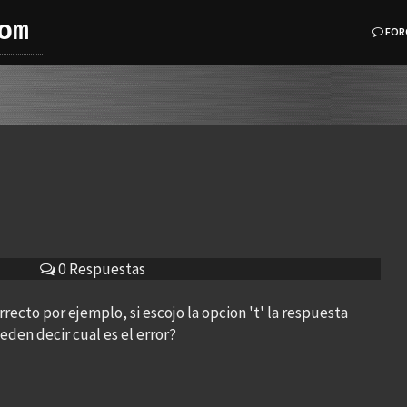
om
FOR
0 Respuestas
rrecto por ejemplo, si escojo la opcion 't' la respuesta
den decir cual es el error?