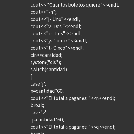
cout<< "Cuantos boletos quiere"<<endl;
cout<<"\n";
cout<<"j- Uno"<<endl;
cout<<"v- Dos "<<endl;
cout<<"z- Tres"<<endl;
cout<<"y- Cuatro"<<endl;
cout<<"t- Cinco"<<endl;
cin>>cantidad;
system("cls");
switch(cantidad)
{
case 'j':
n=cantidad*60;
cout<<"El total a pagar es: "<<n<<endl;
break;
case 'v':
q=cantidad*60;
cout<<"El total a pagar es: "<<q<<endl;