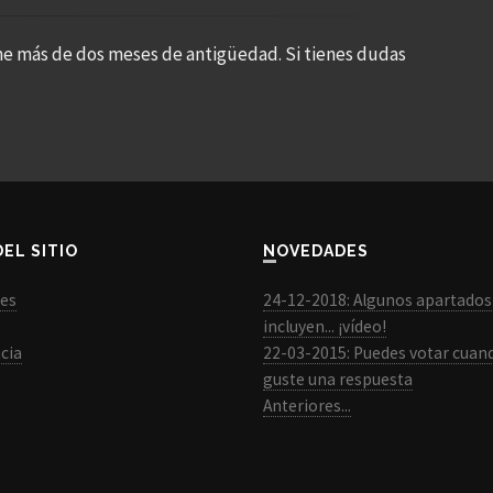
ne más de dos meses de antigüedad. Si tienes dudas
DEL SITIO
NOVEDADES
les
24-12-2018: Algunos apartados
incluyen... ¡vídeo!
cia
22-03-2015: Puedes votar cuan
guste una respuesta
Anteriores...