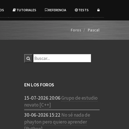
OS
TUTORIALES
REFERENCIA
TESTS
Foros
Pascal
EN LOS FOROS
15-07-2026 20:06
Grupo de estudio
novato [C++]
30-06-2026 15:22
No sé nada de
phayton pero quiero aprender
[Python]