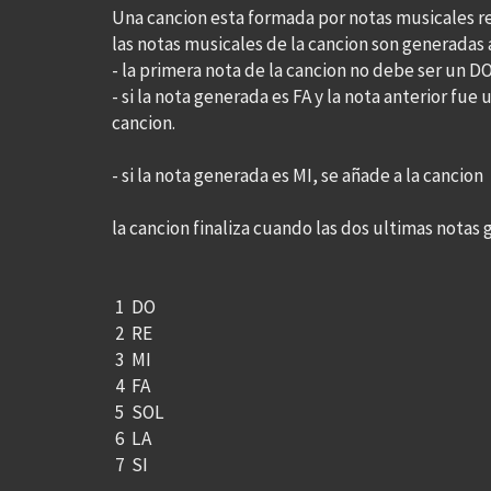
Una cancion esta formada por notas musicales re
las notas musicales de la cancion son generadas 
- la primera nota de la cancion no debe ser un D
- si la nota generada es FA y la nota anterior fu
cancion.
- si la nota generada es MI, se añade a la cancio
la cancion finaliza cuando las dos ultimas notas
1 DO
2 RE
3 MI
4 FA
5 SOL
6 LA
7 SI