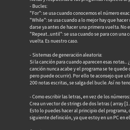
- Bucles:
"For": se usa cuando conocemos el número exacto
"While": se usa cuando a lo mejor hay que hacer
darse ya antes de hacer una primera vuelta. No e
"Repeat...until": se usa cuando se para con una
vuelta. Es nuestro caso.
- Sistemas de generación aleatoria:
Si la canción para cuando aparecen esas notas...
canción nunca acabe y el programa se te quede 
pero puede ocurrir). Por ello te aconsejo que ut
200 notas escritas, se salga del bucle. Así no t
- Como escribir las letras, en vez de los números:
Crea un vector de strings de dos letras ( array [1.
Esto lo puedes hacer al principio del programa,
siguiente definición, ya que estoy en un PC en e