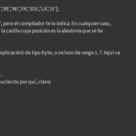
RE','MI','FA','SOL','LA','SI'];
", pero el compilador te lo indica. En cualquier caso,
la casilla cuya posición es la aleatoria que se ha
explicación) de tipo byte, o incluso de rango 1..7. Aquí va
..
buclecito por quí, claro)