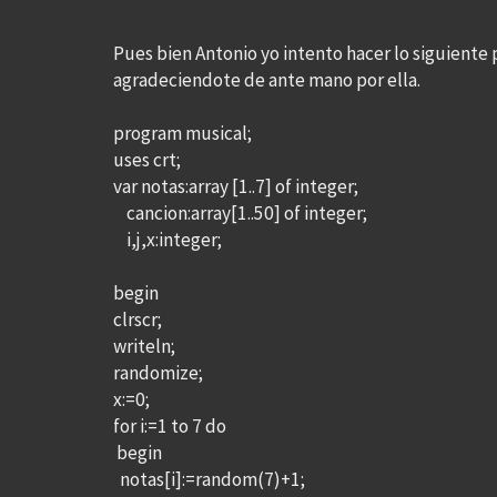
Pues bien Antonio yo intento hacer lo siguiente 
agradeciendote de ante mano por ella.
program musical;
uses crt;
var notas:array [1..7] of integer;
cancion:array[1..50] of integer;
i,j,x:integer;
begin
clrscr;
writeln;
randomize;
x:=0;
for i:=1 to 7 do
begin
notas[i]:=random(7)+1;