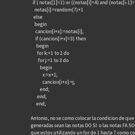
if ( notas[1]=1) or ((notas[i]=4) and (notas[i-1]
notas[i]:=random(7)+1
else
begin
cancion[i+x]:=notas[i];
if (cancion[i+x]=3) then
begin
for k:=1 to 2 do
for j:=1 to 3 do
begin
x:=x+1;
cancion[i+x]:=j;
end;
end;
end;
Antonio, no se como colocar la condicion de que 
generadas sean las notas DO SI o las notas FA S
que estoy utilizando un for de 1 hasta 7 como c