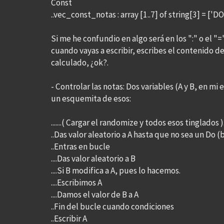
Const
..vec_const_notas : array [1..7] of string[3] = ['DO','
Si me he confundio en algo será en los ":" o el "=
cuando vayas a escribir, escribes el contenido de 
calculado, ¿ok?.
- Controlar las notas: Dos variables (A y B, en mi 
un esquemita de esos:
.......( Cargar el randomize y todos esos tinglados ).
..Das valor aleatorio a A hasta que no sea un Do (
..Entras en bucle
....Das valor aleatorio a B
....Si B modifica a A, pues lo hacemos.
....Escribimos A
....Damos el valor de B a A
..Fin del bucle cuando condiciones
..Escribir A