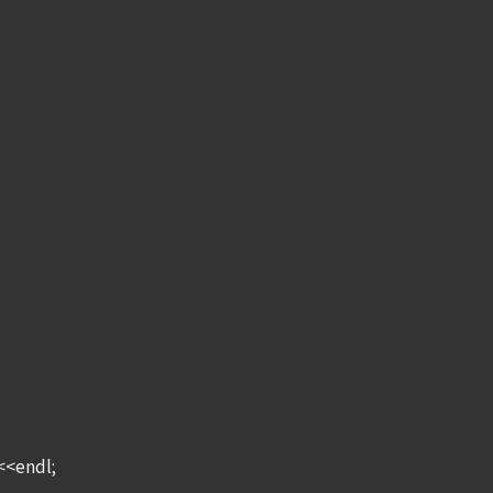
<<endl;