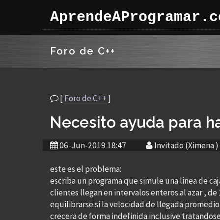
AprendeAProgramar.c
Foro de C++
[
Foro de C++
]
Necesito ayuda para h
06-Jun-2019 18:47
Invitado (Ximena )
este es el problema:
escriba un programa que simule una linea de caja
clientes llegan en intervalos enteros al azar , 
equilibrarse.si la velocidad de llegada promedio
crecera de forma indefinida.inclusive tratandose