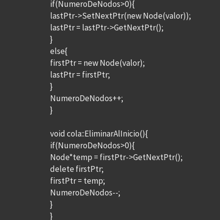
if(NumeroDeNodos>0){
lastPtr->SetNextPtr(new Node(valor));
lastPtr = lastPtr->GetNextPtr();
}
else{
firstPtr = new Node(valor);
lastPtr = firstPtr;
}
NumeroDeNodos++;
}
void cola::EliminarAlInicio(){
if(NumeroDeNodos>0){
Node*temp = firstPtr->GetNextPtr();
delete firstPtr;
firstPtr = temp;
NumeroDeNodos--;
}
}