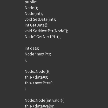
public:
Node();
Node(int);
void SetData(int);
int GetData();
void SetNextPtr(Node*);
Node* GetNextPtr();
int data;
Node *nextPtr;
};
Node::Node(){
this->data=0;
this->nextPtr=0;
}
Node::Node(int valor){
this->data=valor;