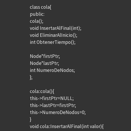
class cola{
public:
cola();
void InsertarAlFinal(int);
void EliminarAlInicio();
int ObtenerTiempo();
Node*firstPtr;
Node*lastPtr;
int NumeroDeNodos;
};
cola::cola(){
this->firstPtr=NULL;
this->lastPtr=firstPtr;
this->NumeroDeNodos=0;
}
void cola::InsertarAlFinal(int valor){