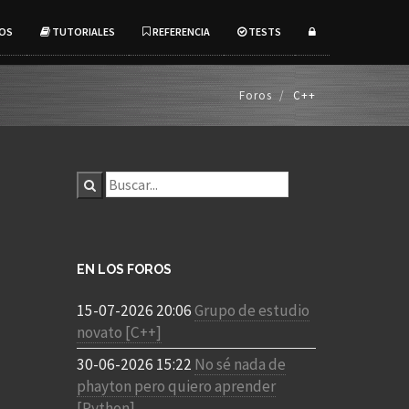
OS
TUTORIALES
REFERENCIA
TESTS
Foros
C++
EN LOS FOROS
15-07-2026 20:06
Grupo de estudio
novato [C++]
30-06-2026 15:22
No sé nada de
phayton pero quiero aprender
[Python]