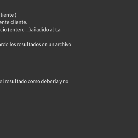
liente )
iente cliente.
o (entero ....)añadido al t.a
rde los resultados en un archivo
a el resultado como debería y no