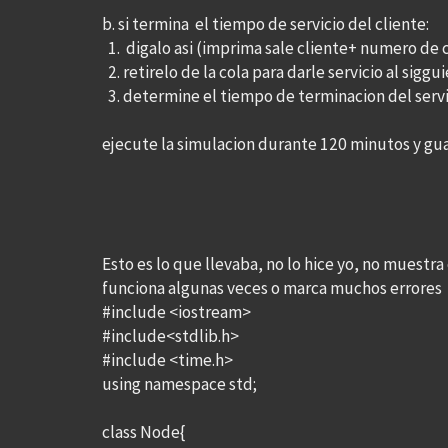
b. si termina el tiempo de servicio del cliente:
1. digalo asi (imprima sale cliente+ numero de c
2. retirelo de la cola para darle servicio al siggu
3. determine el tiempo de terminacion del servici
ejecute la simulacion durante 120 minutos y gua
Esto es lo que llevaba, no lo hice yo, no muestr
funciona algunas veces o marca muchos errores
#include <iostream>
#include<stdlib.h>
#include <time.h>
using namespace std;
class Node{