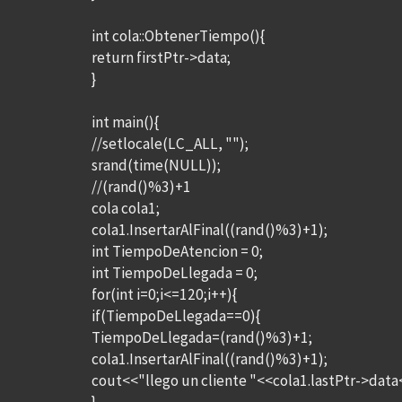
int cola::ObtenerTiempo(){
return firstPtr->data;
}
int main(){
//setlocale(LC_ALL, "");
srand(time(NULL));
//(rand()%3)+1
cola cola1;
cola1.InsertarAlFinal((rand()%3)+1);
int TiempoDeAtencion = 0;
int TiempoDeLlegada = 0;
for(int i=0;i<=120;i++){
if(TiempoDeLlegada==0){
TiempoDeLlegada=(rand()%3)+1;
cola1.InsertarAlFinal((rand()%3)+1);
cout<<"llego un cliente "<<cola1.lastPtr->data