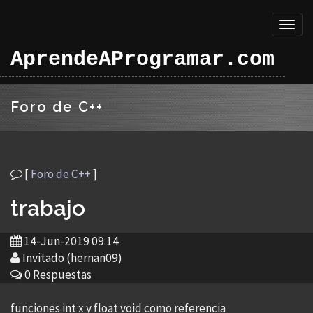
Toggl
naviga
AprendeAProgramar.com
Foro de C++
[
Foro de C++
]
trabajo
14-Jun-2019 09:14
Invitado (hernan09)
0 Respuestas
funciones int x y float void como referencia