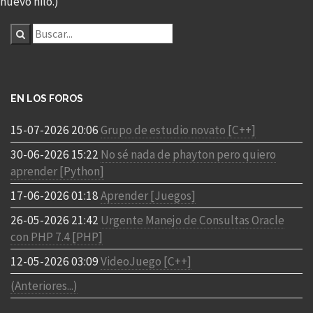
nuevo hilo.)
EN LOS FOROS
15-07-2026 20:06
Grupo de estudio novato [C++]
30-06-2026 15:22
No sé nada de phayton pero quiero
aprender [Python]
17-06-2026 01:18
Aprender [Juegos]
26-05-2026 21:42
Urgente Manejo de Consultas Oracle
con PHP 7.4 [PHP]
12-05-2026 03:09
VideoJuego [C++]
(Anteriores...)