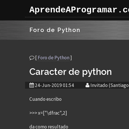
AprendeAProgramar.c
Foro de Python
[
Foro de Python
]
Caracter de python
24-Jun-2019 01:54
Invitado (Santiago
Cuando escribo
>>> x=["\dfrac",2]
da como resultado