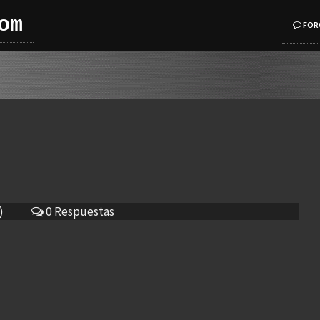
om
FOR
)
0 Respuestas