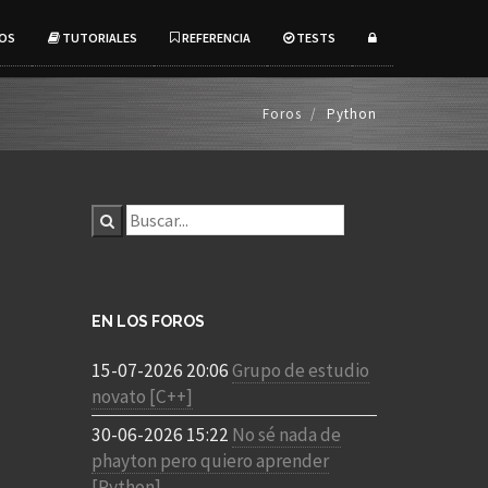
OS
TUTORIALES
REFERENCIA
TESTS
Foros
Python
EN LOS FOROS
15-07-2026 20:06
Grupo de estudio
novato [C++]
30-06-2026 15:22
No sé nada de
phayton pero quiero aprender
[Python]