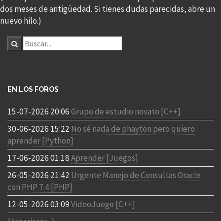
dos meses de antigüedad. Si tienes dudas parecidas, abre un
nuevo hilo.)
EN LOS FOROS
15-07-2026 20:06
Grupo de estudio novato [C++]
30-06-2026 15:22
No sé nada de phayton pero quiero
aprender [Python]
17-06-2026 01:18
Aprender [Juegos]
26-05-2026 21:42
Urgente Manejo de Consultas Oracle
con PHP 7.4 [PHP]
12-05-2026 03:09
VideoJuego [C++]